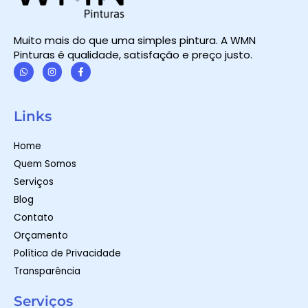
Muito mais do que uma simples pintura. A WMN
Pinturas é qualidade, satisfação e preço justo.
W
I
F
h
n
a
a
s
c
t
t
e
Links
s
a
b
a
g
o
p
r
o
Home
p
a
k
m
-
Quem Somos
f
Serviços
Blog
Contato
Orçamento
Política de Privacidade
Transparência
Serviços