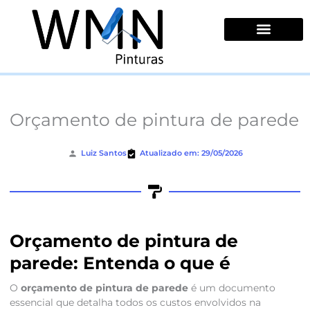
Ir
para
o
conteúdo
Quem Somos
Orçamento de pintura de parede
Luiz Santos
Atualizado em: 29/05/2026
Orçamento de pintura de
parede: Entenda o que é
O
orçamento de pintura de parede
é um documento
essencial que detalha todos os custos envolvidos na