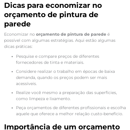
Dicas para economizar no
orçamento de pintura de
parede
Economizar no
orçamento de pintura de parede
é
possível com algumas estratégias. Aqui estão algumas
dicas práticas:
Pesquise e compare preços de diferentes
fornecedores de tinta e materiais.
Considere realizar o trabalho em épocas de baixa
demanda, quando os preços podem ser mais
acessíveis.
Realize você mesmo a preparação das superfícies,
como limpeza e lixamento.
Peça orçamentos de diferentes profissionais e escolha
aquele que oferece a melhor relação custo-benefício.
Importância de um orçamento