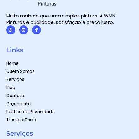
Muito mais do que uma simples pintura. A WMN
Pinturas é qualidade, satisfação e preço justo.
W
I
F
h
n
a
a
s
c
t
t
e
Links
s
a
b
a
g
o
p
r
o
Home
p
a
k
m
-
Quem Somos
f
Serviços
Blog
Contato
Orçamento
Política de Privacidade
Transparência
Serviços