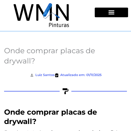
Ir
para
o
conteúdo
Quem Somos
Onde comprar placas de
drywall?
Luiz Santos
Atualizado em: 01/11/2025
Onde comprar placas de
drywall?