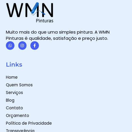
Muito mais do que uma simples pintura. A WMN
Pinturas é qualidade, satisfação e preço justo.
W
I
F
h
n
a
a
s
c
t
t
e
Links
s
a
b
a
g
o
p
r
o
Home
p
a
k
m
-
Quem Somos
f
Serviços
Blog
Contato
Orçamento
Política de Privacidade
Transparência