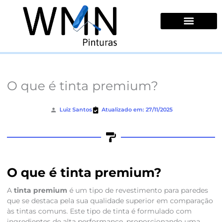
Ir
para
o
conteúdo
Quem Somos
O que é tinta premium?
Luiz Santos
Atualizado em: 27/11/2025
O que é tinta premium?
A
tinta premium
é um tipo de revestimento para paredes
que se destaca pela sua qualidade superior em comparação
às tintas comuns. Este tipo de tinta é formulado com
ingredientes de alta performance, proporcionando uma