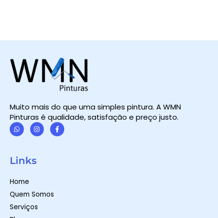
Muito mais do que uma simples pintura. A WMN
Pinturas é qualidade, satisfação e preço justo.
W
I
F
h
n
a
a
s
c
t
t
e
Links
s
a
b
a
g
o
p
r
o
Home
p
a
k
m
-
Quem Somos
f
Serviços