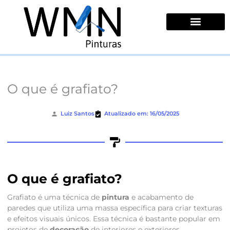
Ir
para
o
conteúdo
Quem Somos
O que é grafiato?
Luiz Santos
Atualizado em: 16/05/2025
O que é grafiato?
Grafiato é uma técnica de
pintura
e acabamento de
paredes que utiliza uma massa específica para criar texturas
e efeitos visuais únicos. Essa técnica é bastante popular em
projetos de
decoração
de interiores e exteriores,