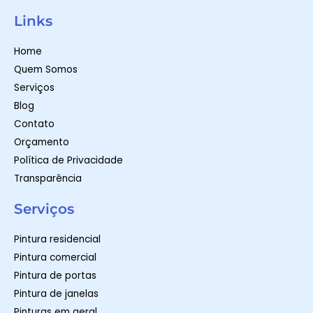
a
s
c
t
t
e
Links
s
a
b
a
g
o
p
r
o
Home
p
a
k
m
-
Quem Somos
f
Serviços
Blog
Contato
Orçamento
Política de Privacidade
Transparência
Serviços
Pintura residencial
Pintura comercial
Pintura de portas
Pintura de janelas
Pinturas em geral