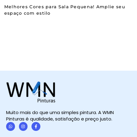
Melhores Cores para Sala Pequena! Amplie seu
espaço com estilo
Muito mais do que uma simples pintura. A WMN
Pinturas é qualidade, satisfação e preço justo.
W
I
F
h
n
a