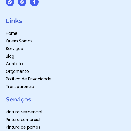
W
I
F
h
n
a
a
s
c
t
t
e
Links
s
a
b
a
g
o
p
r
o
Home
p
a
k
m
-
Quem Somos
f
Serviços
Blog
Contato
Orçamento
Política de Privacidade
Transparência
Serviços
Pintura residencial
Pintura comercial
Pintura de portas