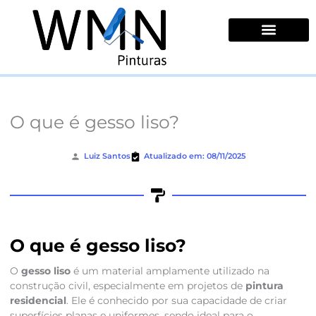
Ir
para
o
conteúdo
Quem Somos
O que é gesso liso?
Luiz Santos
Atualizado em: 08/11/2025
O que é gesso liso?
O
gesso liso
é um material amplamente utilizado na
construção civil, especialmente em projetos de
pintura
residencial
. Ele é conhecido por sua capacidade de criar
superfícies planas e uniformes, sendo ideal para o