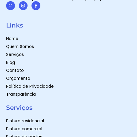
W
I
F
h
n
a
a
s
c
t
t
e
Links
s
a
b
a
g
o
p
r
o
Home
p
a
k
m
-
Quem Somos
f
Serviços
Blog
Contato
Orçamento
Política de Privacidade
Transparência
Serviços
Pintura residencial
Pintura comercial
Pintura de portas