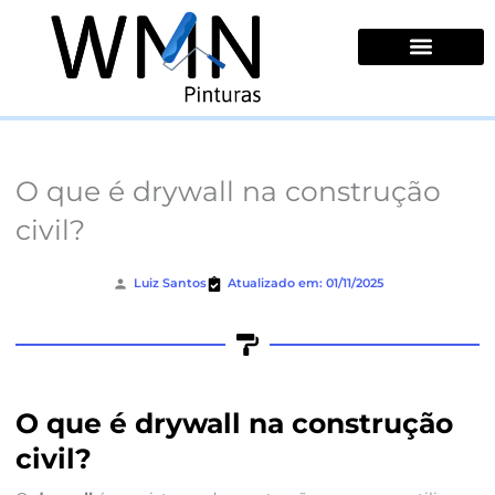
Ir
para
o
conteúdo
Quem Somos
O que é drywall na construção
civil?
Luiz Santos
Atualizado em: 01/11/2025
O que é drywall na construção
civil?