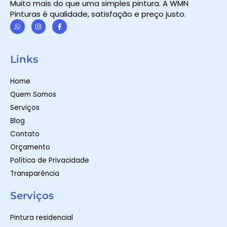
Muito mais do que uma simples pintura. A WMN
Pinturas é qualidade, satisfação e preço justo.
W
I
F
h
n
a
a
s
c
t
t
e
Links
s
a
b
a
g
o
p
r
o
Home
p
a
k
m
-
Quem Somos
f
Serviços
Blog
Contato
Orçamento
Política de Privacidade
Transparência
Serviços
Pintura residencial