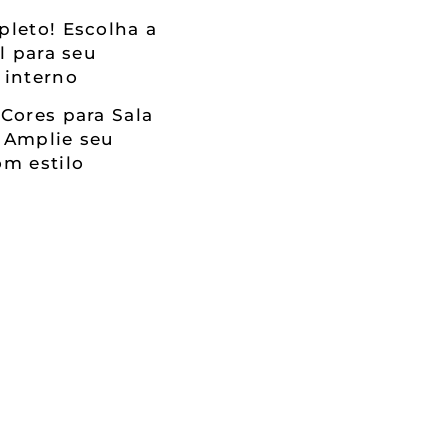
leto! Escolha a
al para seu
 interno
Cores para Sala
 Amplie seu
m estilo