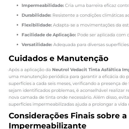
Impermeabilidade:
Cria uma barreira eficaz cont
Durabilidade:
Resistente a condições climáticas a
Flexibilidade:
Adapta-se a movimentações da estr
Facilidade de Aplicação:
Pode ser aplicada com d
Versatilidade:
Adequada para diversas superfícies
Cuidados e Manutenção
Após a aplicação da
Neutrol Vedacit Tinta Asfáltica I
uma manutenção periódica para garantir a eficácia do 
superfícies a cada seis meses, verificando a presença de
sejam identificados problemas, é aconselhável realizar
nova camada de tinta onde necessário. Além disso, evitar
superfícies impermeabilizadas ajuda a prolongar a vida ú
Considerações Finais sobre a
Impermeabilizante