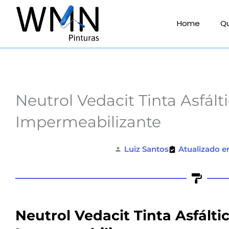
Ir
para
Home
Q
o
conteúdo
Neutrol Vedacit Tinta Asfált
Impermeabilizante
Luiz Santos
Atualizado e
Neutrol Vedacit Tinta Asfálti