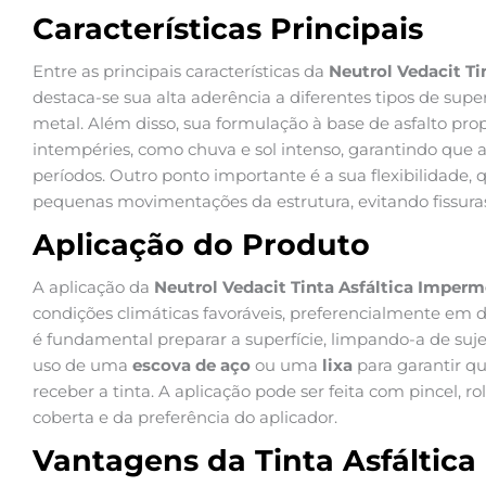
Características Principais
Entre as principais características da
Neutrol Vedacit Ti
destaca-se sua alta aderência a diferentes tipos de superf
metal. Além disso, sua formulação à base de asfalto pro
intempéries, como chuva e sol intenso, garantindo que
períodos. Outro ponto importante é a sua flexibilidade, 
pequenas movimentações da estrutura, evitando fissura
Aplicação do Produto
A aplicação da
Neutrol Vedacit Tinta Asfáltica Imperm
condições climáticas favoráveis, preferencialmente em di
é fundamental preparar a superfície, limpando-a de suje
uso de uma
escova de aço
ou uma
lixa
para garantir qu
receber a tinta. A aplicação pode ser feita com pincel, r
coberta e da preferência do aplicador.
Vantagens da Tinta Asfáltica