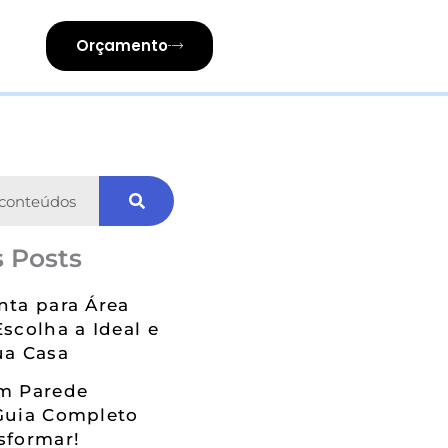
Orçamento
 Posts
nta para Área
Escolha a Ideal e
ua Casa
em Parede
Guia Completo
sformar!