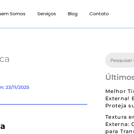
uem Somos
Serviços
Blog
Contato
Search
ica
Últimos
m: 23/11/2025
Melhor Ti
Externa! 
Proteja s
Textura 
ca
Externa: 
para Tran