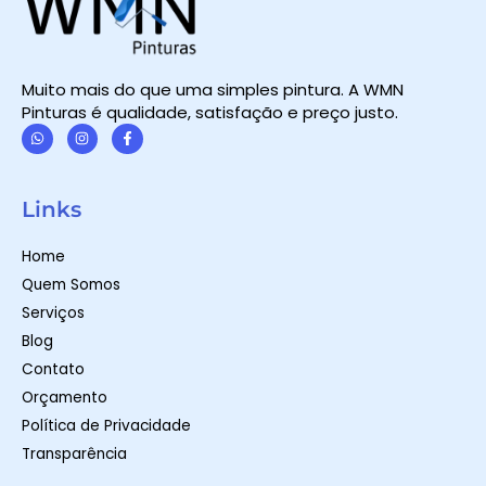
Muito mais do que uma simples pintura. A WMN
Pinturas é qualidade, satisfação e preço justo.
W
I
F
h
n
a
a
s
c
t
t
e
Links
s
a
b
a
g
o
p
r
o
Home
p
a
k
m
-
Quem Somos
f
Serviços
Blog
Contato
Orçamento
Política de Privacidade
Transparência