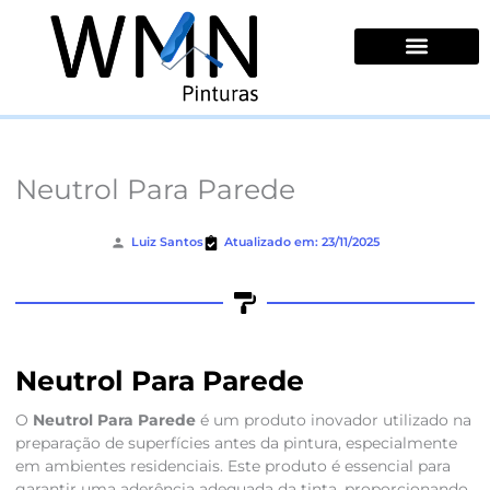
Ir
para
o
conteúdo
Quem Somos
Neutrol Para Parede
Luiz Santos
Atualizado em: 23/11/2025
Neutrol Para Parede
O
Neutrol Para Parede
é um produto inovador utilizado na
preparação de superfícies antes da pintura, especialmente
em ambientes residenciais. Este produto é essencial para
garantir uma aderência adequada da tinta, proporcionando