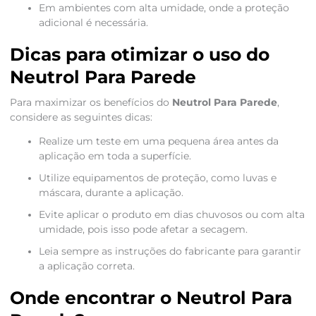
Em ambientes com alta umidade, onde a proteção
adicional é necessária.
Dicas para otimizar o uso do
Neutrol Para Parede
Para maximizar os benefícios do
Neutrol Para Parede
,
considere as seguintes dicas:
Realize um teste em uma pequena área antes da
aplicação em toda a superfície.
Utilize equipamentos de proteção, como luvas e
máscara, durante a aplicação.
Evite aplicar o produto em dias chuvosos ou com alta
umidade, pois isso pode afetar a secagem.
Leia sempre as instruções do fabricante para garantir
a aplicação correta.
Onde encontrar o Neutrol Para