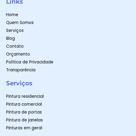
t
t
e
Links
s
a
b
a
g
o
p
r
o
Home
p
a
k
m
-
Quem Somos
f
Serviços
Blog
Contato
Orçamento
Política de Privacidade
Transparência
Serviços
Pintura residencial
Pintura comercial
Pintura de portas
Pintura de janelas
Pinturas em geral