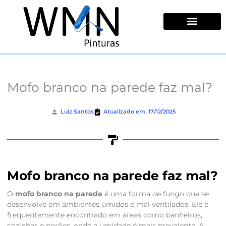
Ir
para
o
conteúdo
Quem Somos
Mofo branco na parede faz mal?
Luiz Santos
Atualizado em: 17/12/2025
Mofo branco na parede faz mal?
O
mofo branco na parede
é uma forma de fungo que se
desenvolve em ambientes úmidos e mal ventilados. Ele é
frequentemente encontrado em áreas como banheiros,
cozinhas e porões, onde a umidade é mais prevalente. A