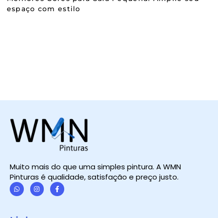
espaço com estilo
Muito mais do que uma simples pintura. A WMN
Pinturas é qualidade, satisfação e preço justo.
W
I
F
h
n
a
a
s
c