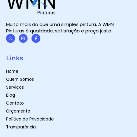
Muito mais do que uma simples pintura. A WMN
Pinturas é qualidade, satisfação e preço justo.
W
I
F
h
n
a
a
s
c
t
t
e
Links
s
a
b
a
g
o
p
r
o
Home
p
a
k
m
-
Quem Somos
f
Serviços
Blog
Contato
Orçamento
Política de Privacidade
Transparência