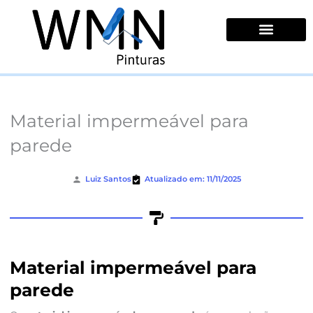
Ir
para
o
conteúdo
Quem Somos
Material impermeável para
parede
Luiz Santos
Atualizado em: 11/11/2025
Material impermeável para
parede