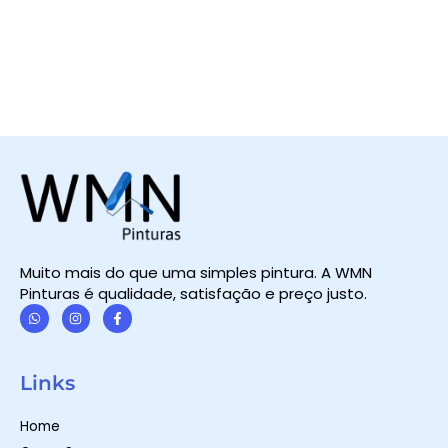
Muito mais do que uma simples pintura. A WMN
Pinturas é qualidade, satisfação e preço justo.
W
I
F
h
n
a
a
s
c
t
t
e
Links
s
a
b
a
g
o
p
r
o
Home
p
a
k
m
-