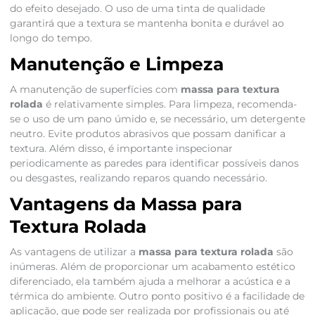
do efeito desejado. O uso de uma tinta de qualidade
garantirá que a textura se mantenha bonita e durável ao
longo do tempo.
Manutenção e Limpeza
A manutenção de superfícies com
massa para textura
rolada
é relativamente simples. Para limpeza, recomenda-
se o uso de um pano úmido e, se necessário, um detergente
neutro. Evite produtos abrasivos que possam danificar a
textura. Além disso, é importante inspecionar
periodicamente as paredes para identificar possíveis danos
ou desgastes, realizando reparos quando necessário.
Vantagens da Massa para
Textura Rolada
As vantagens de utilizar a
massa para textura rolada
são
inúmeras. Além de proporcionar um acabamento estético
diferenciado, ela também ajuda a melhorar a acústica e a
térmica do ambiente. Outro ponto positivo é a facilidade de
aplicação, que pode ser realizada por profissionais ou até