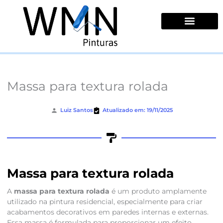
Ir
para
o
conteúdo
Quem Somos
Massa para textura rolada
Luiz Santos
Atualizado em: 19/11/2025
Massa para textura rolada
A
massa para textura rolada
é um produto amplamente
utilizado na pintura residencial, especialmente para criar
acabamentos decorativos em paredes internas e externas.
Essa massa é formulada para proporcionar um efeito