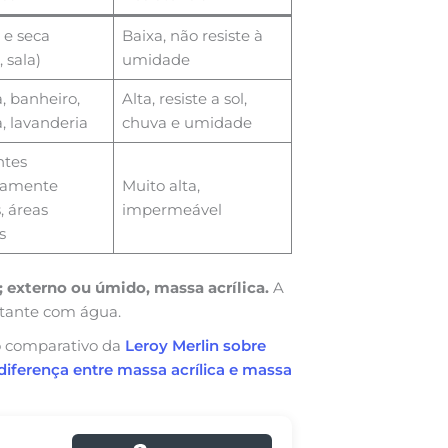
 e seca
Baixa, não resiste à
 sala)
umidade
, banheiro,
Alta, resiste a sol,
, lavanderia
chuva e umidade
tes
mamente
Muito alta,
 áreas
impermeável
s
; externo ou úmido, massa acrílica.
A
stante com água.
no comparativo da
Leroy Merlin sobre
 diferença entre massa acrílica e massa