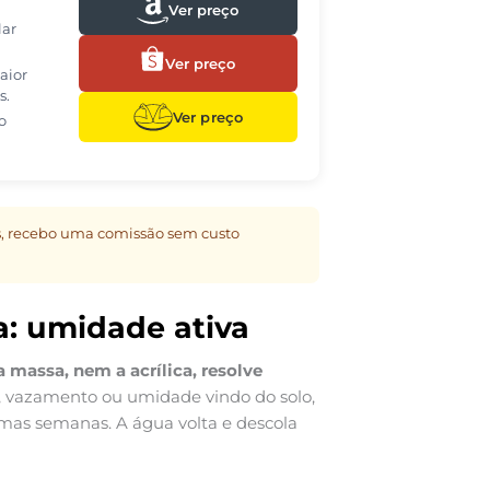
Ver preço
lar
Ver preço
aior
s.
Ver preço
o
les, recebo uma comissão sem custo
: umidade ativa
massa, nem a acrílica, resolve
o, vazamento ou umidade vindo do solo,
mas semanas. A água volta e descola