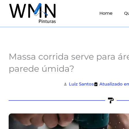
Ir
para
Home
Q
o
conteúdo
Massa corrida serve para ár
parede úmida?
Luiz Santos
Atualizado e