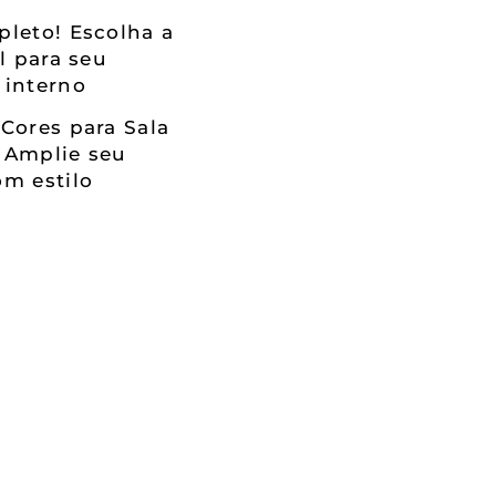
leto! Escolha a
al para seu
 interno
Cores para Sala
 Amplie seu
m estilo