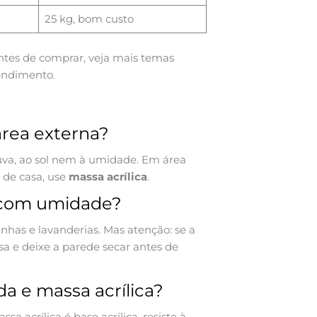
25 kg, bom custo
antes de comprar, veja mais temas
rendimento.
área externa?
huva, ao sol nem à umidade. Em área
 de casa, use
massa acrílica
.
 com umidade?
inhas e lavanderias. Mas atenção: se a
usa e deixe a parede secar antes de
da e massa acrílica?
sa acrílica é base acrílica, resiste à