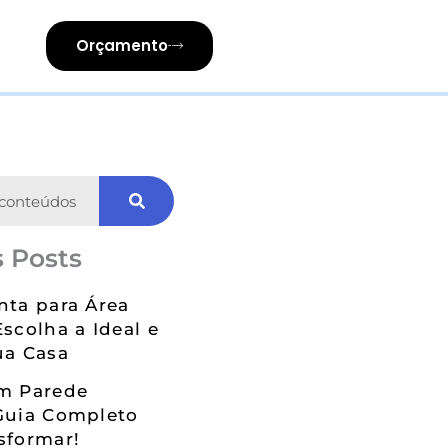
Orçamento
 Posts
nta para Área
Escolha a Ideal e
ua Casa
em Parede
Guia Completo
sformar!