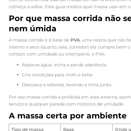
começa a soltar. Este guia mostra qual massa usar em c
Por que massa corrida não s
nem úmida
A massa corrida é à base de
PVA
, uma resina que não t
interno e seco (quarto, sala, corredor) ela cumpre bem 
contato com umidade ou intempérie, o PVA:
Absorve água, incha e perde aderência
Cria condições para mofo e bolor
Descasca e esfarela, levando a tinta junto
Por isso massa corrida é proibida em área externa, banhe
serviço e qualquer parede com histórico de umidade.
A massa certa por ambiente
Tipo de massa
Base
Onde u