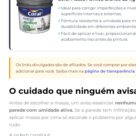
✓
Ideal para corrigir imperfeições e nive
superfícies internas e externas.
✓
Fórmula resistente à umidade para m
durabilidade em diferentes ambiente
✓
Fácil de aplicar e lixar, proporcionand
acabamento liso antes da pintura.
Os links divulgados são de afiliados. Se você comprar por e
adicional para você. Saiba mais na
página de transparência
.
O cuidado que ninguém avisa
Antes de escolher a massa, um aviso essencial:
nenhuma 
parede com umidade ativa.
Se a parede tem infiltraçã
aplicar massa por cima só esconde o problema por algu
tudo.
A ordem correta é: