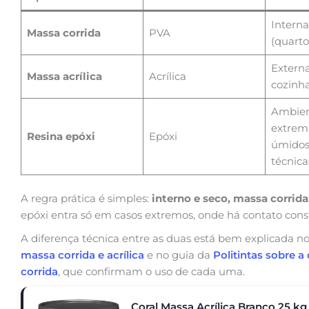
Interna
Massa corrida
PVA
(quarto,
Externa
Massa acrílica
Acrílica
cozinha
Ambien
extre
Resina epóxi
Epóxi
úmidos,
técnica
A regra prática é simples:
interno e seco, massa corrida
epóxi entra só em casos extremos, onde há contato con
A diferença técnica entre as duas está bem explicada 
massa corrida e acrílica
e no guia da
Politintas sobre a
corrida
, que confirmam o uso de cada uma.
Coral Massa Acrílica Branco 25 kg