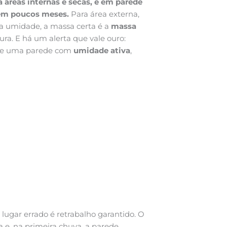
 áreas internas e secas, e em parede
 em poucos meses.
Para área externa,
 a umidade, a massa certa é a
massa
tura. E há um alerta que vale ouro:
re uma parede com
umidade ativa
,
ugar errado é retrabalho garantido. O
 e, na primeira chuva, a parede