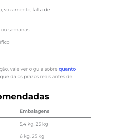
o, vazamento, falta de
as ou semanas
ífico
ção, vale ver o guia sobre
quanto
, que dá os prazos reais antes de
ecomendadas
Embalagens
5,4 kg, 25 kg
6 kg, 25 kg