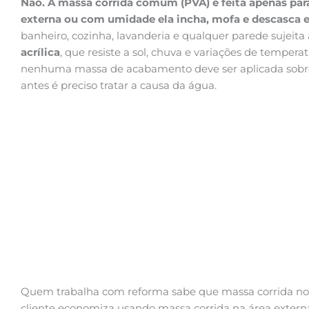
Não. A massa corrida comum (PVA) é feita apenas para
externa ou com umidade ela incha, mofa e descasca
banheiro, cozinha, lavanderia e qualquer parede sujeita
acrílica
, que resiste a sol, chuva e variações de tempera
nenhuma massa de acabamento deve ser aplicada sob
antes é preciso tratar a causa da água.
Quem trabalha com reforma sabe que massa corrida no l
cliente economiza usando massa corrida na área externa