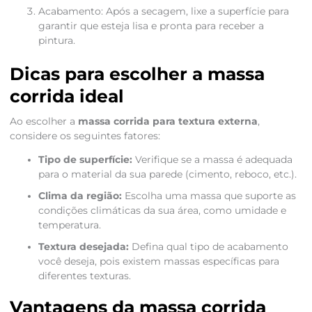
Acabamento: Após a secagem, lixe a superfície para
garantir que esteja lisa e pronta para receber a
pintura.
Dicas para escolher a massa
corrida ideal
Ao escolher a
massa corrida para textura externa
,
considere os seguintes fatores:
Tipo de superfície:
Verifique se a massa é adequada
para o material da sua parede (cimento, reboco, etc.).
Clima da região:
Escolha uma massa que suporte as
condições climáticas da sua área, como umidade e
temperatura.
Textura desejada:
Defina qual tipo de acabamento
você deseja, pois existem massas específicas para
diferentes texturas.
Vantagens da massa corrida