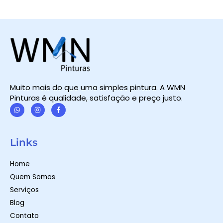
Muito mais do que uma simples pintura. A WMN
Pinturas é qualidade, satisfação e preço justo.
W
I
F
h
n
a
a
s
c
t
t
e
Links
s
a
b
a
g
o
p
r
o
Home
p
a
k
m
-
Quem Somos
f
Serviços
Blog
Contato