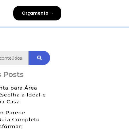
Orçamento
 Posts
nta para Área
Escolha a Ideal e
ua Casa
em Parede
Guia Completo
sformar!