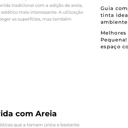
rida tradicional com a adição de areia,
Guia comp
stético mais interessante. A utilização
tinta ide
teger as superfícies, mas também
ambiente
Melhores 
Pequena!
espaço co
rida com Areia
ísticas que a tornam única e bastante