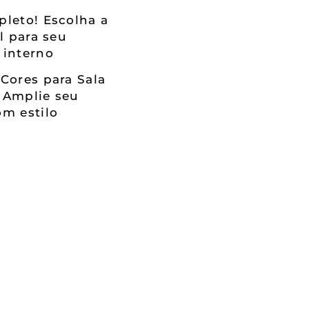
leto! Escolha a
al para seu
 interno
Cores para Sala
 Amplie seu
m estilo