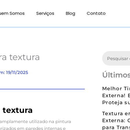
uem Somos
Serviços
Blog
Contato
Search
a textura
m: 19/11/2025
Últimos
Melhor Ti
Externa! 
Proteja s
 textura
Textura 
Externa: 
amplamente utilizado na pintura
para Tran
urizados em paredes internas e