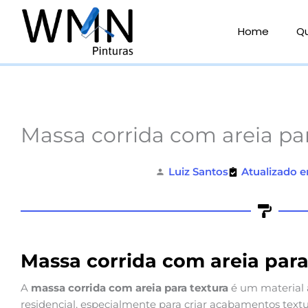
Ir
para
Home
Q
o
conteúdo
Massa corrida com areia par
Luiz Santos
Atualizado e
Massa corrida com areia para
A
massa corrida com areia para textura
é um material 
residencial, especialmente para criar acabamentos text