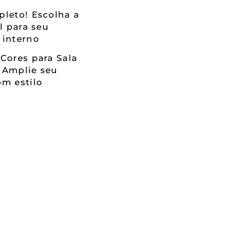
leto! Escolha a
al para seu
 interno
Cores para Sala
 Amplie seu
m estilo