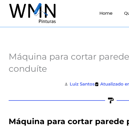
Ir
para
Home
Q
o
conteúdo
Máquina para cortar parede
conduíte
Luiz Santos
Atualizado e
Máquina para cortar parede 