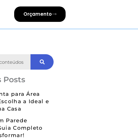
Orçamento
 Posts
nta para Área
Escolha a Ideal e
ua Casa
em Parede
Guia Completo
sformar!