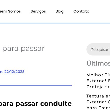
uem Somos
Serviços
Blog
Contato
Search
 para passar
Últimos
m: 22/12/2025
Melhor Ti
Externa! 
Proteja s
Textura 
para passar conduíte
Externa: 
para Tran