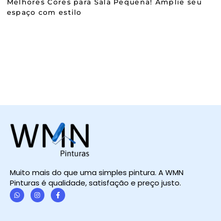
Melhores Cores para Sala Pequena! Amplie seu
espaço com estilo
Muito mais do que uma simples pintura. A WMN
Pinturas é qualidade, satisfação e preço justo.
W
I
F
h
n
a
a
s
c