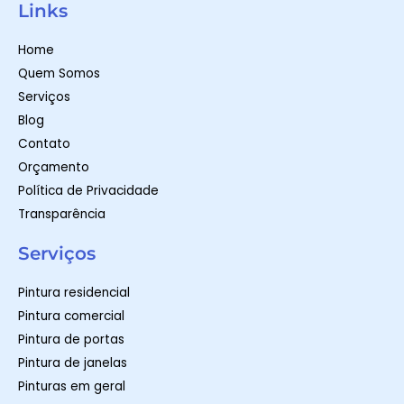
t
t
e
Links
s
a
b
a
g
o
p
r
o
Home
p
a
k
m
-
Quem Somos
f
Serviços
Blog
Contato
Orçamento
Política de Privacidade
Transparência
Serviços
Pintura residencial
Pintura comercial
Pintura de portas
Pintura de janelas
Pinturas em geral