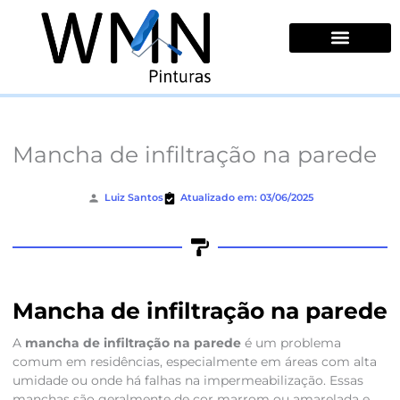
Ir
para
o
conteúdo
Quem Somos
Mancha de infiltração na parede
Luiz Santos
Atualizado em: 03/06/2025
Mancha de infiltração na parede
A
mancha de infiltração na parede
é um problema
comum em residências, especialmente em áreas com alta
umidade ou onde há falhas na impermeabilização. Essas
manchas são geralmente de cor marrom ou amarelada e