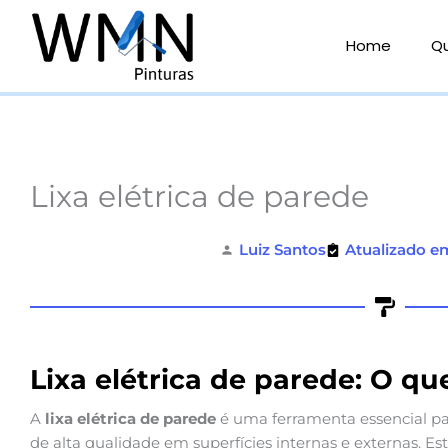
Ir
para
Home
Q
o
conteúdo
Lixa elétrica de parede
Luiz Santos
Atualizado e
Lixa elétrica de parede: O q
A
lixa elétrica de parede
é uma ferramenta essencial p
de alta qualidade em superfícies internas e externas. E