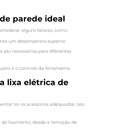
 de parede ideal
considerar alguns fatores, como:
nte um desempenho superior.
 são necessárias para diferentes
seio e o controle da ferramenta.
 lixa elétrica de
ental ter os acessórios adequados. Isso
 do lixamento, desde a remoção de