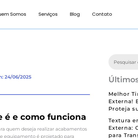
uem Somos
Serviços
Blog
Contato
Search
m: 24/06/2025
Últimos
Melhor Ti
Externa! 
Proteja s
ue é e como funciona
Textura 
Externa: 
ara quem deseja realizar acabamentos
para Tran
ste equipamento é projetado para