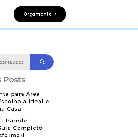
Orçamento
 Posts
nta para Área
Escolha a Ideal e
ua Casa
em Parede
Guia Completo
sformar!