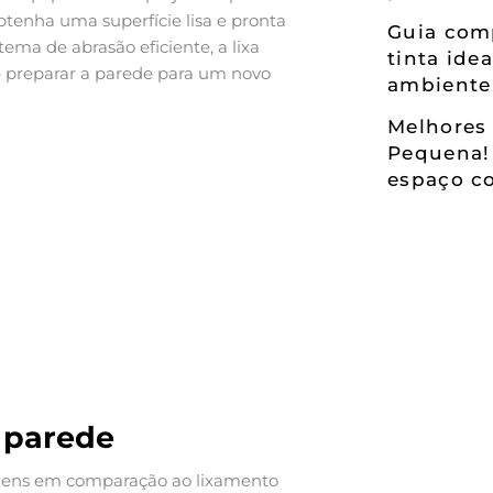
btenha uma superfície lisa e pronta
Guia comp
ema de abrasão eficiente, a lixa
tinta ide
 e preparar a parede para um novo
ambiente
Melhores 
Pequena!
espaço co
e parede
agens em comparação ao lixamento