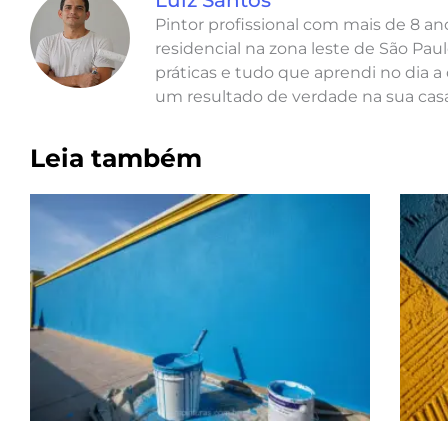
Luiz Santos
Pintor profissional com mais de 8 a
residencial na zona leste de São Paul
práticas e tudo que aprendi no dia a 
um resultado de verdade na sua casa
Leia também