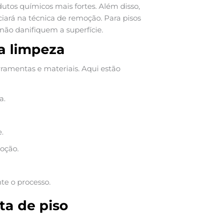
utos químicos mais fortes. Além disso,
ciará na técnica de remoção. Para pisos
não danifiquem a superfície.
a limpeza
rramentas e materiais. Aqui estão
a.
.
oção.
te o processo.
ta de piso