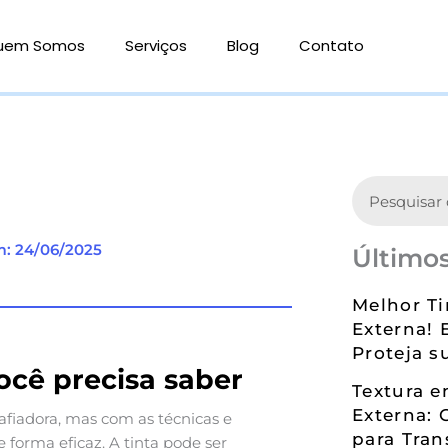
uem Somos
Serviços
Blog
Contato
Search
m: 24/06/2025
Últimos
Melhor Ti
Externa! 
Proteja s
ocê precisa saber
Textura 
Externa: 
afiadora, mas com as técnicas e
para Tran
e forma eficaz. A tinta pode ser