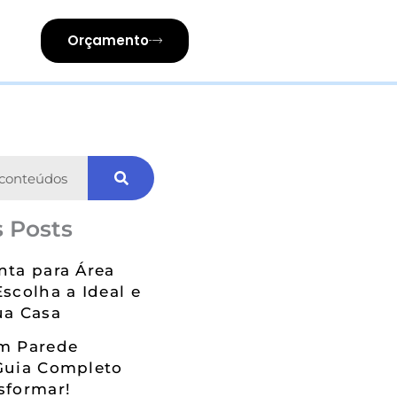
Orçamento
 Posts
nta para Área
Escolha a Ideal e
ua Casa
em Parede
Guia Completo
sformar!