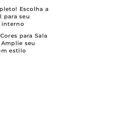
leto! Escolha a
al para seu
 interno
Cores para Sala
 Amplie seu
m estilo