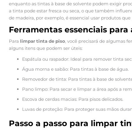
enquanto as tintas à base de solvente podem exigir prod
a tinta pode estar fresca ou seca, o que também influen
de madeira, por exemplo, é essencial usar produtos que 
Ferramentas essenciais para 
Para
limpar tinta de piso
, você precisará de algumas fe
alguns itens que podem ser úteis:
Espátula ou raspador: Ideal para remover tinta sec
Água morna e sabão: Para tintas à base de água.
Removedor de tinta: Para tintas à base de solvente
Pano limpo: Para secar e limpar a área após a rem
Escova de cerdas macias: Para pisos delicados.
Luvas de proteção: Para proteger suas mãos duran
Passo a passo para limpar tin