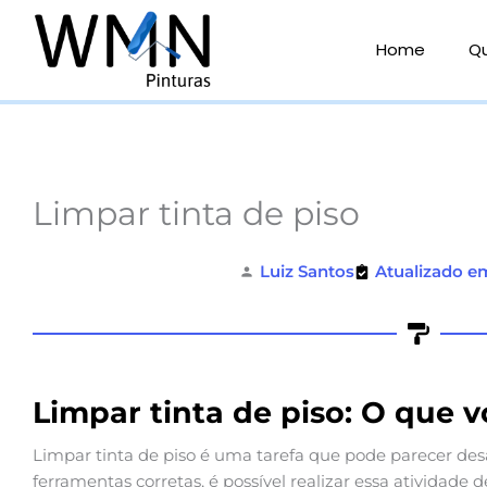
Ir
para
Home
Q
o
conteúdo
Limpar tinta de piso
Luiz Santos
Atualizado e
Limpar tinta de piso: O que v
Limpar tinta de piso é uma tarefa que pode parecer des
ferramentas corretas, é possível realizar essa atividade d