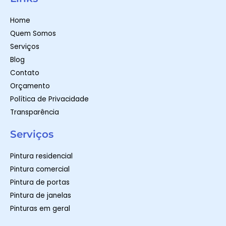
s
a
b
a
g
o
p
r
o
Home
p
a
k
m
-
Quem Somos
f
Serviços
Blog
Contato
Orçamento
Política de Privacidade
Transparência
Serviços
Pintura residencial
Pintura comercial
Pintura de portas
Pintura de janelas
Pinturas em geral