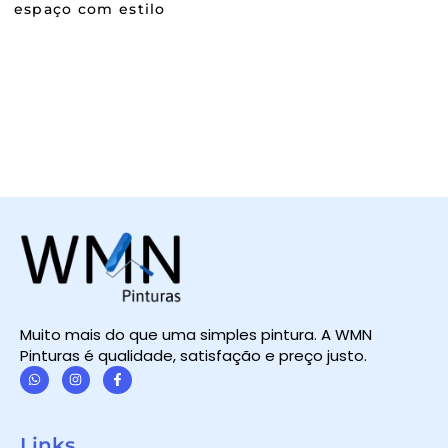
espaço com estilo
Muito mais do que uma simples pintura. A WMN
Pinturas é qualidade, satisfação e preço justo.
W
I
F
h
n
a
a
s
c
t
t
e
Links