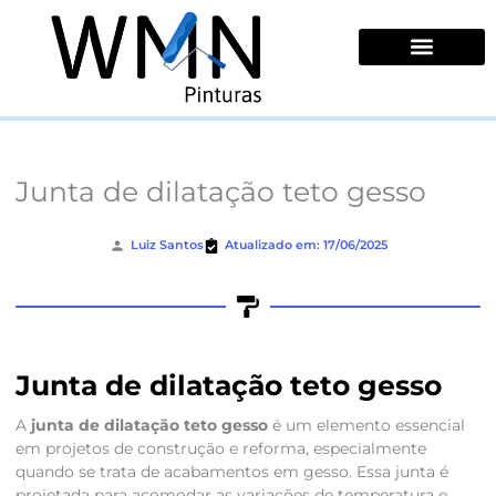
Ir
para
o
conteúdo
Quem Somos
Junta de dilatação teto gesso
Luiz Santos
Atualizado em: 17/06/2025
Junta de dilatação teto gesso
A
junta de dilatação teto gesso
é um elemento essencial
em projetos de construção e reforma, especialmente
quando se trata de acabamentos em gesso. Essa junta é
projetada para acomodar as variações de temperatura e