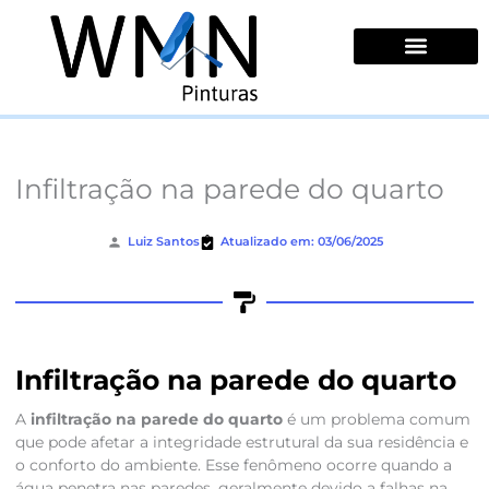
Ir
para
o
conteúdo
Quem Somos
Infiltração na parede do quarto
Luiz Santos
Atualizado em: 03/06/2025
Infiltração na parede do quarto
A
infiltração na parede do quarto
é um problema comum
que pode afetar a integridade estrutural da sua residência e
o conforto do ambiente. Esse fenômeno ocorre quando a
água penetra nas paredes, geralmente devido a falhas na