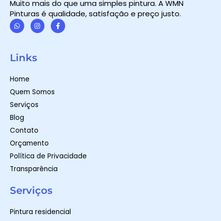
Muito mais do que uma simples pintura. A WMN
Pinturas é qualidade, satisfação e preço justo.
W
I
F
h
n
a
a
s
c
t
t
e
Links
s
a
b
a
g
o
p
r
o
Home
p
a
k
m
-
Quem Somos
f
Serviços
Blog
Contato
Orçamento
Política de Privacidade
Transparência
Serviços
Pintura residencial