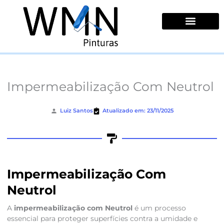
Ir
para
o
conteúdo
Quem Somos
Impermeabilização Com Neutrol
Luiz Santos
Atualizado em: 23/11/2025
Impermeabilização Com
Neutrol
A
impermeabilização com Neutrol
é um processo
essencial para proteger superfícies contra a umidade e