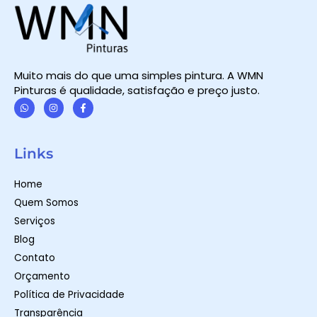
Muito mais do que uma simples pintura. A WMN
Pinturas é qualidade, satisfação e preço justo.
W
I
F
h
n
a
a
s
c
t
t
e
Links
s
a
b
a
g
o
p
r
o
Home
p
a
k
m
-
Quem Somos
f
Serviços
Blog
Contato
Orçamento
Política de Privacidade
Transparência