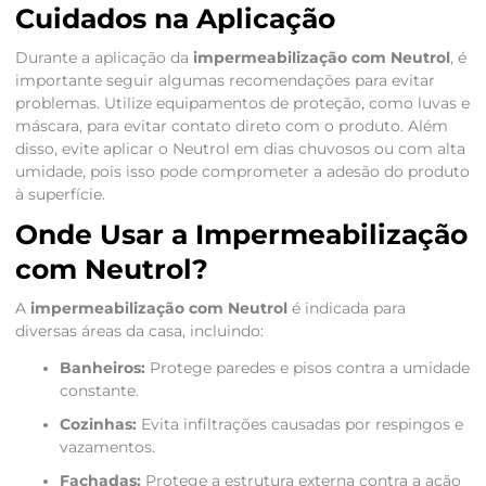
Cuidados na Aplicação
Durante a aplicação da
impermeabilização com Neutrol
, é
importante seguir algumas recomendações para evitar
problemas. Utilize equipamentos de proteção, como luvas e
máscara, para evitar contato direto com o produto. Além
disso, evite aplicar o Neutrol em dias chuvosos ou com alta
umidade, pois isso pode comprometer a adesão do produto
à superfície.
Onde Usar a Impermeabilização
com Neutrol?
A
impermeabilização com Neutrol
é indicada para
diversas áreas da casa, incluindo:
Banheiros:
Protege paredes e pisos contra a umidade
constante.
Cozinhas:
Evita infiltrações causadas por respingos e
vazamentos.
Fachadas:
Protege a estrutura externa contra a ação