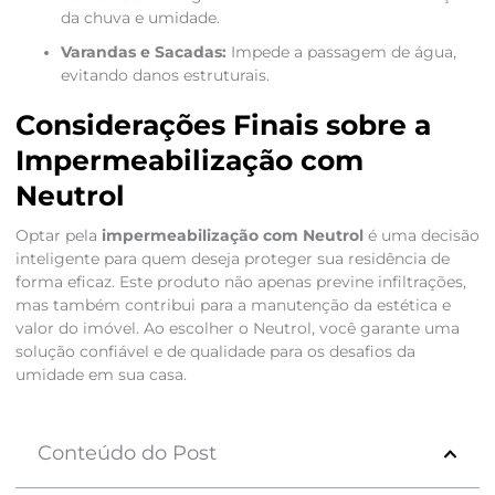
da chuva e umidade.
Varandas e Sacadas:
Impede a passagem de água,
evitando danos estruturais.
Considerações Finais sobre a
Impermeabilização com
Neutrol
Optar pela
impermeabilização com Neutrol
é uma decisão
inteligente para quem deseja proteger sua residência de
forma eficaz. Este produto não apenas previne infiltrações,
mas também contribui para a manutenção da estética e
valor do imóvel. Ao escolher o Neutrol, você garante uma
solução confiável e de qualidade para os desafios da
umidade em sua casa.
Conteúdo do Post