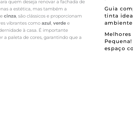
para quem deseja renovar a fachada de
Guia comp
penas a estética, mas também a
tinta ide
e
cinza
, são clássicos e proporcionam
ambiente
ores vibrantes como
azul
,
verde
e
rnidade à casa. É importante
Melhores 
er a paleta de cores, garantindo que a
Pequena!
espaço co