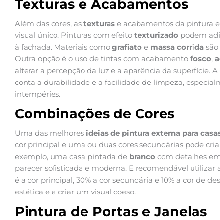
Texturas e Acabamentos
Além das cores, as
texturas
e acabamentos da pintura e
visual único. Pinturas com efeito
texturizado
podem adic
à fachada. Materiais como
grafiato
e
massa corrida
são 
Outra opção é o uso de tintas com acabamento
fosco
,
a
alterar a percepção da luz e a aparência da superfície.
conta a durabilidade e a facilidade de limpeza, especia
intempéries.
Combinações de Cores
Uma das melhores
ideias de pintura externa para casa
cor principal e uma ou duas cores secundárias pode criar
exemplo, uma casa pintada de
branco
com detalhes e
parecer sofisticada e moderna. É recomendável utilizar 
é a cor principal, 30% a cor secundária e 10% a cor de de
estética e a criar um visual coeso.
Pintura de Portas e Janelas