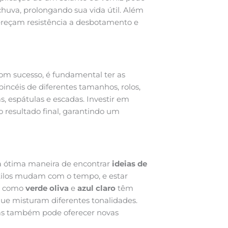
 chuva, prolongando sua vida útil. Além
fereçam resistência a desbotamento e
om sucesso, é fundamental ter as
pincéis de diferentes tamanhos, rolos,
as, espátulas e escadas. Investir em
 resultado final, garantindo um
uma ótima maneira de encontrar
ideias de
stilos mudam com o tempo, e estar
es como
verde oliva
e
azul claro
têm
e misturam diferentes tonalidades.
adas também pode oferecer novas