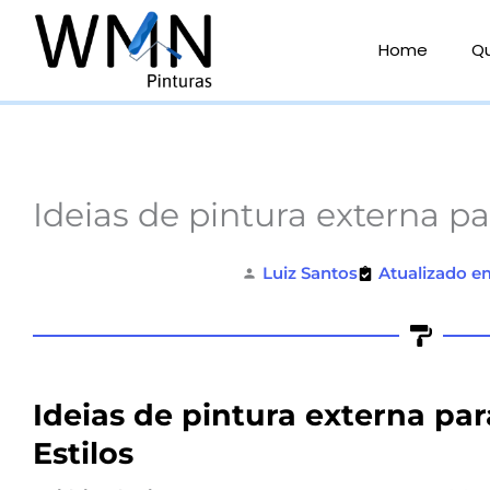
Ir
para
Home
Q
o
conteúdo
Ideias de pintura externa p
Luiz Santos
Atualizado e
Ideias de pintura externa par
Estilos