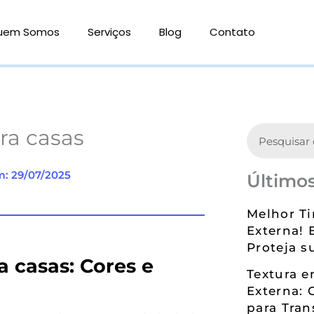
uem Somos
Serviços
Blog
Contato
Search
ara casas
m: 29/07/2025
Últimos
Melhor Ti
Externa! 
Proteja s
a casas: Cores e
Textura 
Externa: 
para Tran