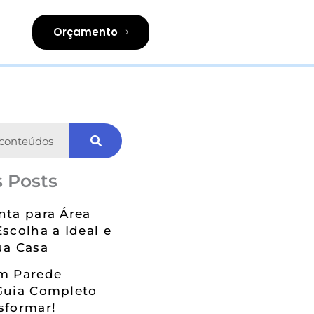
Orçamento
 Posts
nta para Área
Escolha a Ideal e
ua Casa
em Parede
Guia Completo
sformar!