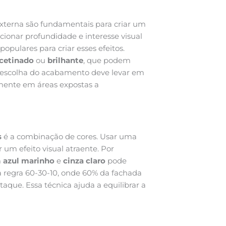
xterna são fundamentais para criar um
ionar profundidade e interesse visual
populares para criar esses efeitos.
cetinado
ou
brilhante
, que podem
 A escolha do acabamento deve levar em
lmente em áreas expostas a
s
é a combinação de cores. Usar uma
 um efeito visual atraente. Por
m
azul marinho
e
cinza claro
pode
a regra 60-30-10, onde 60% da fachada
staque. Essa técnica ajuda a equilibrar a