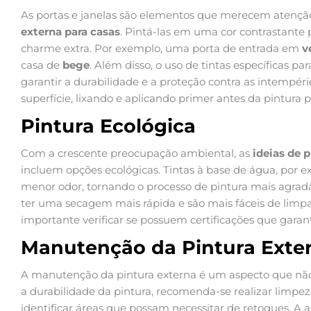
As portas e janelas são elementos que merecem atençã
externa para casas
. Pintá-las em uma cor contrastante
charme extra. Por exemplo, uma porta de entrada em
v
casa de
bege
. Além disso, o uso de tintas específicas pa
garantir a durabilidade e a proteção contra as intempér
superfície, lixando e aplicando primer antes da pintura
Pintura Ecológica
Com a crescente preocupação ambiental, as
ideias de 
incluem opções ecológicas. Tintas à base de água, por 
menor odor, tornando o processo de pintura mais agradá
ter uma secagem mais rápida e são mais fáceis de limpar.
importante verificar se possuem certificações que gara
Manutenção da Pintura Exte
A manutenção da pintura externa é um aspecto que não 
a durabilidade da pintura, recomenda-se realizar limpez
identificar áreas que possam necessitar de retoques. A 