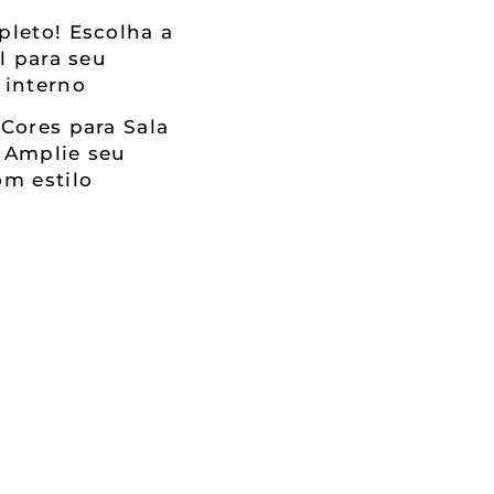
leto! Escolha a
al para seu
 interno
Cores para Sala
 Amplie seu
m estilo