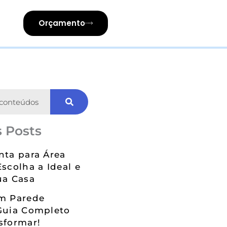
Orçamento
 Posts
nta para Área
Escolha a Ideal e
ua Casa
em Parede
Guia Completo
sformar!