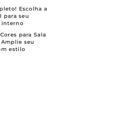
leto! Escolha a
al para seu
 interno
Cores para Sala
 Amplie seu
m estilo