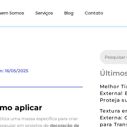
uem Somos
Serviços
Blog
Contato
Search
m: 16/05/2025
Últimos
Melhor Ti
Externa! 
Proteja s
omo aplicar
Textura 
Externa: 
liza uma massa específica para criar
para Tran
e popular em projetos de
decoração de