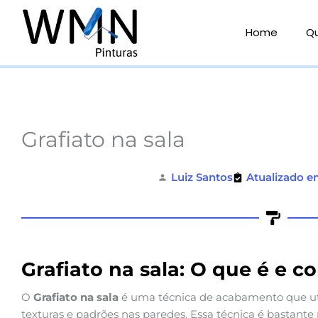
Ir
para
Home
Q
o
conteúdo
Grafiato na sala
Luiz Santos
Atualizado e
Grafiato na sala: O que é e c
O
Grafiato na sala
é uma técnica de acabamento que uti
texturas e padrões nas paredes. Essa técnica é bastant