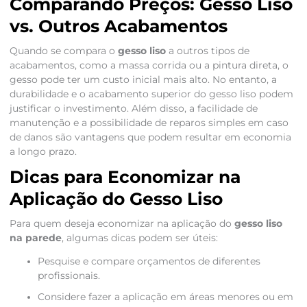
Comparando Preços: Gesso Liso
vs. Outros Acabamentos
Quando se compara o
gesso liso
a outros tipos de
acabamentos, como a massa corrida ou a pintura direta, o
gesso pode ter um custo inicial mais alto. No entanto, a
durabilidade e o acabamento superior do gesso liso podem
justificar o investimento. Além disso, a facilidade de
manutenção e a possibilidade de reparos simples em caso
de danos são vantagens que podem resultar em economia
a longo prazo.
Dicas para Economizar na
Aplicação do Gesso Liso
Para quem deseja economizar na aplicação do
gesso liso
na parede
, algumas dicas podem ser úteis:
Pesquise e compare orçamentos de diferentes
profissionais.
Considere fazer a aplicação em áreas menores ou em