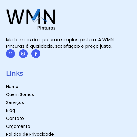
Muito mais do que uma simples pintura. A WMN
Pinturas é qualidade, satisfação e preço justo.
W
I
F
h
n
a
a
s
c
t
t
e
Links
s
a
b
a
g
o
p
r
o
Home
p
a
k
m
-
Quem Somos
f
Serviços
Blog
Contato
Orçamento
Política de Privacidade