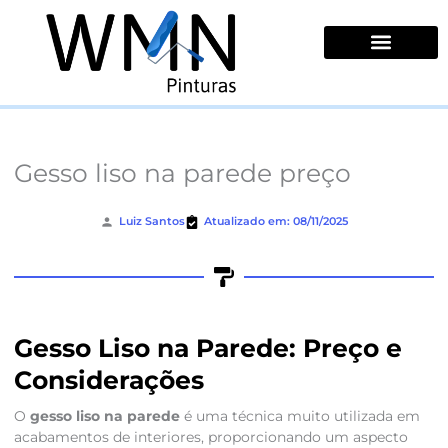
Ir
para
o
conteúdo
Quem Somos
Gesso liso na parede preço
Luiz Santos
Atualizado em: 08/11/2025
Gesso Liso na Parede: Preço e
Considerações
O
gesso liso na parede
é uma técnica muito utilizada em
acabamentos de interiores, proporcionando um aspecto