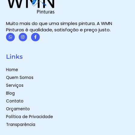
Muito mais do que uma simples pintura. A WMN
Pinturas é qualidade, satisfação e preço justo.
W
I
F
h
n
a
a
s
c
t
t
e
Links
s
a
b
a
g
o
p
r
o
Home
p
a
k
m
-
Quem Somos
f
Serviços
Blog
Contato
Orçamento
Política de Privacidade
Transparência