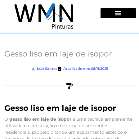
Ir
para
o
conteúdo
Quem Somos
Gesso liso em laje de isopor
Luiz Santos
Atualizado em: 08/11/2025
Gesso liso em laje de isopor
O
gesso liso em laje de isopor
é uma técnica amplamente
utilizada na construção e reforma de ambientes
residenciais, proporcionando um acabamento estético e
funcional. Este tipo de gesso é aplicado sobre lajes de