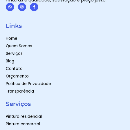
W
I
F
h
n
a
a
s
c
t
t
e
Links
s
a
b
a
g
o
p
r
o
Home
p
a
k
m
-
Quem Somos
f
Serviços
Blog
Contato
Orçamento
Política de Privacidade
Transparência
Serviços
Pintura residencial
Pintura comercial