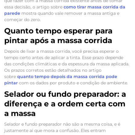
que fazer com a massa corrida existente antes de tomar
essa decisão, o artigo sobre
como tirar massa corrida da
parede
mostra quando vale remover a massa antiga e
começar do zero.
Quanto tempo esperar para
pintar após a massa corrida
Depois de lixar a massa corrida, você precisa esperar o
tempo certo antes de aplicar a tinta. Esse prazo depende
das condições climáticas e da espessura da massa aplicada.
Os prazos corretos estão detalhados no artigo
sobre
quanto tempo depois da massa corrida pode
pintar
com os dados por produto e condição de ambiente.
Selador ou fundo preparador: a
diferença e a ordem certa com
a massa
Selador e fundo preparador não são a mesma coisa, e é
justamente aí que mora a confusão. Eles entram