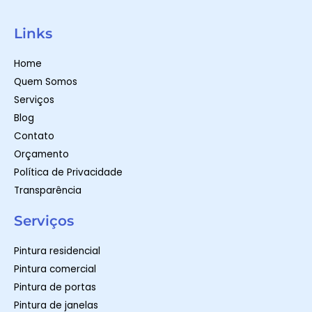
W
I
F
h
n
a
a
s
c
t
t
e
Links
s
a
b
a
g
o
p
r
o
Home
p
a
k
m
-
Quem Somos
f
Serviços
Blog
Contato
Orçamento
Política de Privacidade
Transparência
Serviços
Pintura residencial
Pintura comercial
Pintura de portas
Pintura de janelas