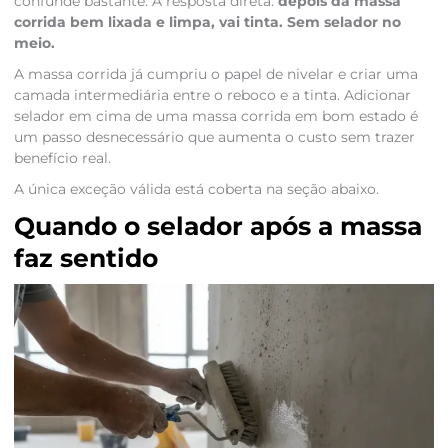
confunde bastante. A resposta direta:
depois da massa
corrida bem lixada e limpa, vai tinta. Sem selador no
meio.
A massa corrida já cumpriu o papel de nivelar e criar uma
camada intermediária entre o reboco e a tinta. Adicionar
selador em cima de uma massa corrida em bom estado é
um passo desnecessário que aumenta o custo sem trazer
benefício real.
A única exceção válida está coberta na seção abaixo.
Quando o selador após a massa
faz sentido