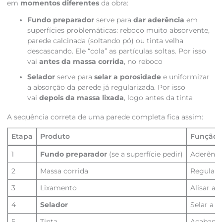
em
momentos diferentes
da obra:
Fundo preparador
serve para
dar aderência
em
superfícies problemáticas: reboco muito absorvente,
parede calcinada (soltando pó) ou tinta velha
descascando. Ele “cola” as partículas soltas. Por isso
vai
antes da massa corrida
, no reboco
Selador
serve para
selar a porosidade
e uniformizar
a absorção da parede já regularizada. Por isso
vai
depois da massa lixada
, logo antes da tinta
A sequência correta de uma parede completa fica assim:
Etapa
Produto
Função
1
Fundo preparador
(se a superfície pedir)
Aderênci
2
Massa corrida
Regulariz
3
Lixamento
Alisar a 
4
Selador
Selar a p
5
Tinta
Acabame