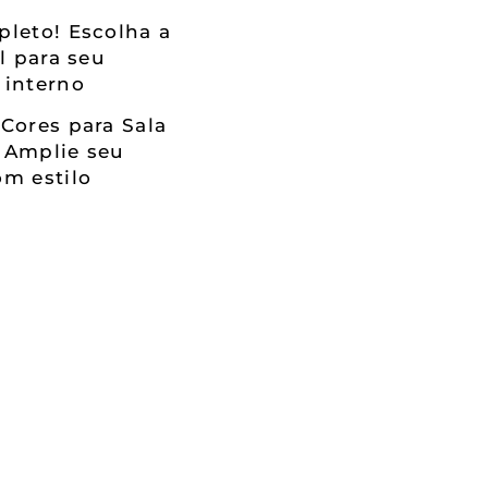
leto! Escolha a
al para seu
 interno
Cores para Sala
 Amplie seu
m estilo