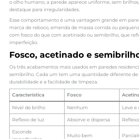
o olho humano, a parede aparece uniforme, sem brilhos
destaque para irregularidades.
Esse comportamento é uma vantagem grande em parede
marca de reboco, emenda de massa corrida ou pequena 
com fosco do que com acetinado ou semibrilho, que ref
imperfeição.
Fosco, acetinado e semibrilho
Os três acabamentos mais usados em paredes residenciai
semibrilho. Cada um tem uma quantidade diferente de re
durabilidade e a facilidade de limpeza.
Característica
Fosco
Acetin
Nível de brilho
Nenhum
Leve e 
Reflexo de luz
Absorve e dispersa
Reflexo 
Esconde
Muito bem
Parcia