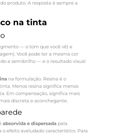
 do produto. A resposta é sempre a
co na tinta
to
igmento — o tom que você vê) e
secagem). Você pode ter a mesma cor
do e semibrilho — e o resultado visual
ina
na formulação. Resina é o
inta. Menos resina significa menos
eza. Em compensação, significa mais
mais discreta e aconchegante.
parede
 é
absorvida e dispersada
pela
ia o efeito aveludado característico. Para