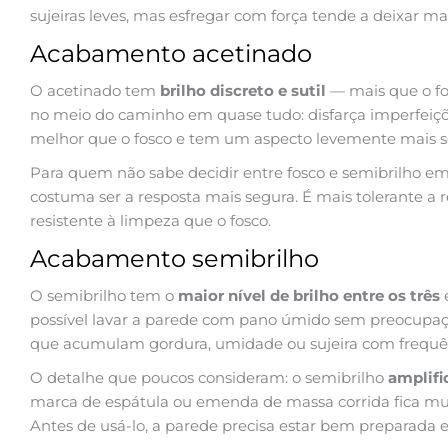
sujeiras leves, mas esfregar com força tende a deixar ma
Acabamento acetinado
O acetinado tem
brilho discreto e sutil
— mais que o fos
no meio do caminho em quase tudo: disfarça imperfeiçõ
melhor que o fosco e tem um aspecto levemente mais sof
Para quem não sabe decidir entre fosco e semibrilho e
costuma ser a resposta mais segura. É mais tolerante a 
resistente à limpeza que o fosco.
Acabamento semibrilho
O semibrilho tem o
maior nível de brilho entre os três
e
possível lavar a parede com pano úmido sem preocupaçã
que acumulam gordura, umidade ou sujeira com frequê
O detalhe que poucos consideram: o semibrilho
amplifi
marca de espátula ou emenda de massa corrida fica mu
Antes de usá-lo, a parede precisa estar bem preparada e 