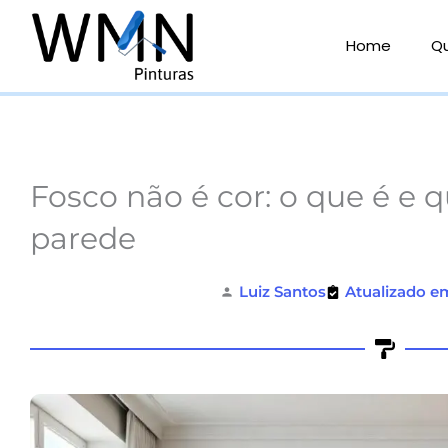
Ir
para
Home
Q
o
conteúdo
Fosco não é cor: o que é e 
parede
Luiz Santos
Atualizado e