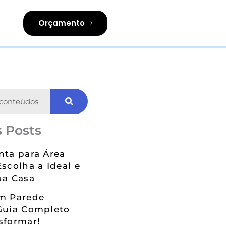
Orçamento
 Posts
nta para Área
Escolha a Ideal e
ua Casa
em Parede
Guia Completo
sformar!