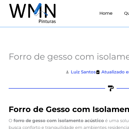
Ir
para
Home
Q
o
conteúdo
Forro de gesso com isolame
Luiz Santos
Atualizado e
Forro de Gesso com Isolamen
O
forro de gesso com isolamento acústico
é uma solu
busca conforto e tranquilidade em ambientes residenciais