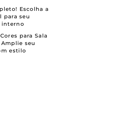
leto! Escolha a
al para seu
 interno
Cores para Sala
 Amplie seu
m estilo