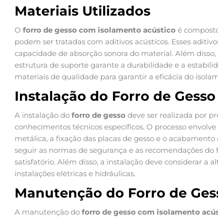
Materiais Utilizados
O
forro de gesso com isolamento acústico
é composto
podem ser tratadas com aditivos acústicos. Esses aditiv
capacidade de absorção sonora do material. Além disso, a
estrutura de suporte garante a durabilidade e a estabili
materiais de qualidade para garantir a eficácia do isola
Instalação do Forro de Gesso
A instalação do
forro de gesso
deve ser realizada por pr
conhecimentos técnicos específicos. O processo envol
metálica, a fixação das placas de gesso e o acabament
seguir as normas de segurança e as recomendações do f
satisfatório. Além disso, a instalação deve considerar a a
instalações elétricas e hidráulicas.
Manutenção do Forro de Ges
A manutenção do
forro de gesso com isolamento acú