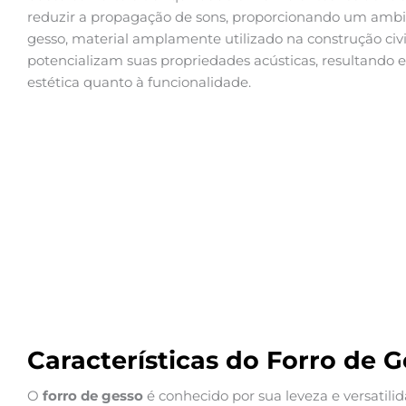
reduzir a propagação de sons, proporcionando um ambie
gesso, material amplamente utilizado na construção ci
potencializam suas propriedades acústicas, resultando
estética quanto à funcionalidade.
Características do Forro de 
O
forro de gesso
é conhecido por sua leveza e versatil