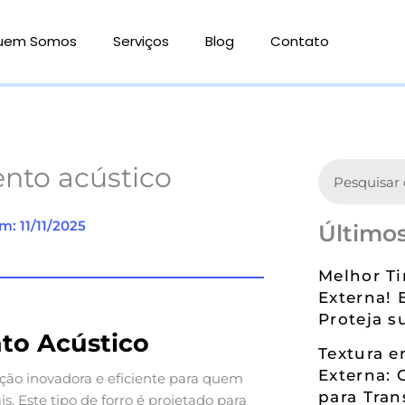
uem Somos
Serviços
Blog
Contato
Search
nto acústico
m: 11/11/2025
Últimos
Melhor Ti
Externa! 
Proteja s
to Acústico
Textura 
Externa: 
ção inovadora e eficiente para quem
para Tran
. Este tipo de forro é projetado para