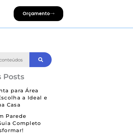
Orçamento
 Posts
nta para Área
Escolha a Ideal e
ua Casa
em Parede
Guia Completo
sformar!