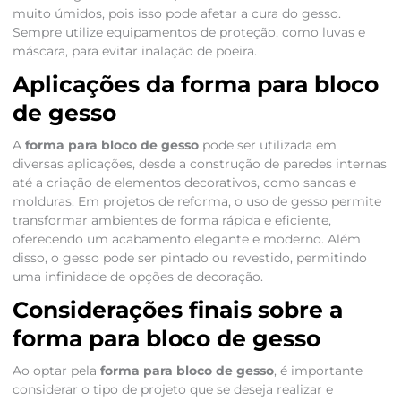
muito úmidos, pois isso pode afetar a cura do gesso.
Sempre utilize equipamentos de proteção, como luvas e
máscara, para evitar inalação de poeira.
Aplicações da forma para bloco
de gesso
A
forma para bloco de gesso
pode ser utilizada em
diversas aplicações, desde a construção de paredes internas
até a criação de elementos decorativos, como sancas e
molduras. Em projetos de reforma, o uso de gesso permite
transformar ambientes de forma rápida e eficiente,
oferecendo um acabamento elegante e moderno. Além
disso, o gesso pode ser pintado ou revestido, permitindo
uma infinidade de opções de decoração.
Considerações finais sobre a
forma para bloco de gesso
Ao optar pela
forma para bloco de gesso
, é importante
considerar o tipo de projeto que se deseja realizar e