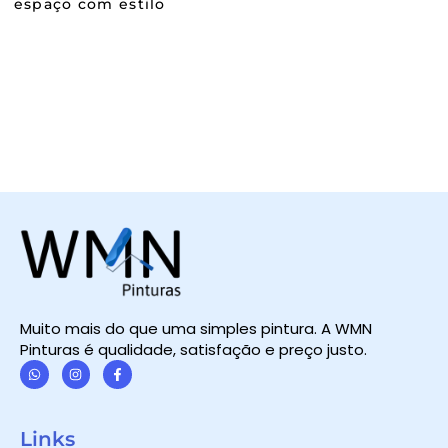
espaço com estilo
Muito mais do que uma simples pintura. A WMN
Pinturas é qualidade, satisfação e preço justo.
W
I
F
h
n
a
a
s
c
t
t
e
Links
s
a
b