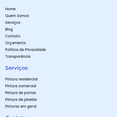
a
g
o
p
r
o
Home
p
a
k
m
-
Quem Somos
f
Serviços
Blog
Contato
Orçamento
Política de Privacidade
Transparência
Serviços
Pintura residencial
Pintura comercial
Pintura de portas
Pintura de janelas
Pinturas em geral