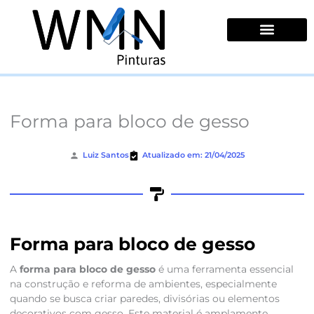
Ir
para
o
conteúdo
Quem Somos
Forma para bloco de gesso
Luiz Santos
Atualizado em: 21/04/2025
Forma para bloco de gesso
A
forma para bloco de gesso
é uma ferramenta essencial
na construção e reforma de ambientes, especialmente
quando se busca criar paredes, divisórias ou elementos
decorativos com gesso. Este material é amplamente