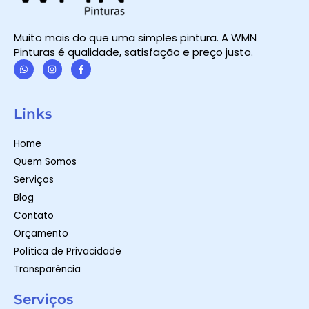
Muito mais do que uma simples pintura. A WMN
Pinturas é qualidade, satisfação e preço justo.
W
I
F
h
n
a
a
s
c
t
t
e
Links
s
a
b
a
g
o
p
r
o
Home
p
a
k
m
-
Quem Somos
f
Serviços
Blog
Contato
Orçamento
Política de Privacidade
Transparência
Serviços