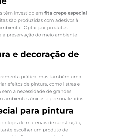
de
s têm investido em
fita crepe especial
fitas são produzidas com adesivos à
 ambiental. Optar por produtos
ra a preservação do meio ambiente
tura e decoração de
rramenta prática, mas também uma
ar efeitos de pintura, como listras e
 sem a necessidade de grandes
 em ambientes únicos e personalizados.
cial para pintura
m lojas de materiais de construção,
rtante escolher um produto de