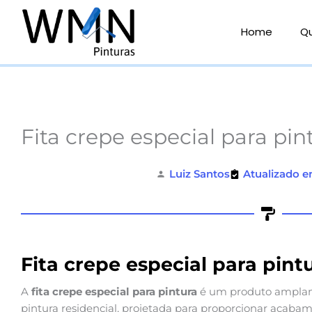
Ir
para
Home
Q
o
conteúdo
Fita crepe especial para pin
Luiz Santos
Atualizado e
Fita crepe especial para pint
A
fita crepe especial para pintura
é um produto amplam
pintura residencial, projetada para proporcionar acabam