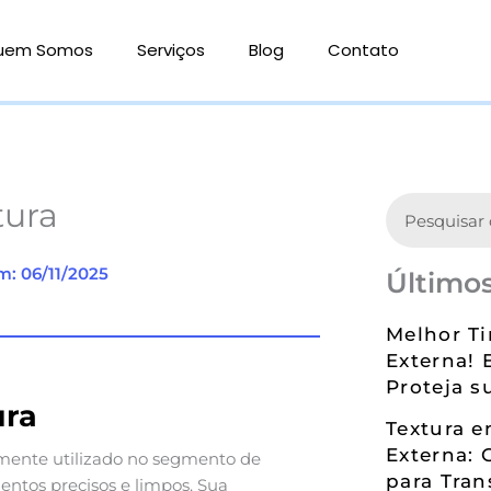
uem Somos
Serviços
Blog
Contato
Search
tura
m: 06/11/2025
Últimos
Melhor Ti
Externa! 
Proteja s
ura
Textura 
Externa: 
ente utilizado no segmento de
para Tran
entos precisos e limpos. Sua