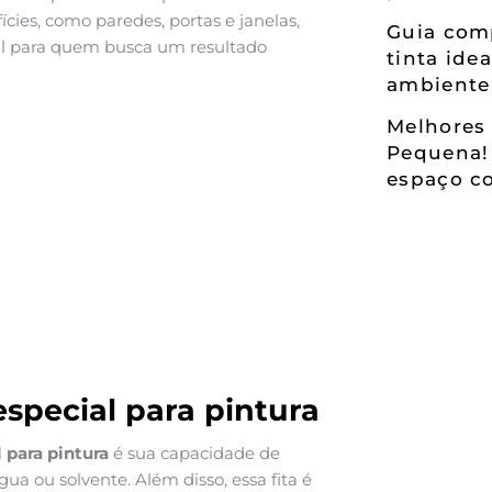
cies, como paredes, portas e janelas,
Guia comp
ial para quem busca um resultado
tinta ide
ambiente
Melhores 
Pequena!
espaço co
especial para pintura
l para pintura
é sua capacidade de
água ou solvente. Além disso, essa fita é