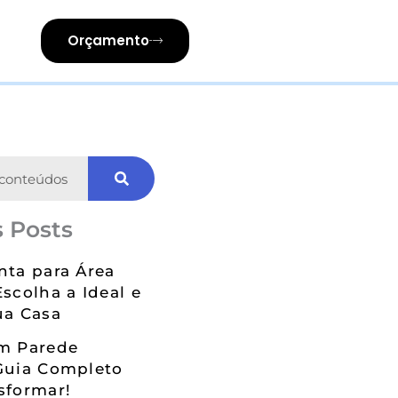
Orçamento
 Posts
nta para Área
Escolha a Ideal e
ua Casa
em Parede
Guia Completo
sformar!