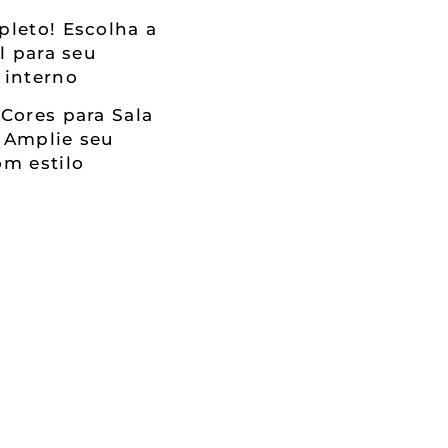
leto! Escolha a
al para seu
 interno
Cores para Sala
 Amplie seu
m estilo