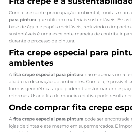
Fita crepe e a sustentabilida
Com a crescente preocupação ambiental, muitas marca
para pintura
que utilizam materiais sustentáveis. Essas 
base de água e papéis recicláveis, reduzindo o impacto
sustentáveis é uma excelente maneira de contribuir pa
durante o processo de pintura.
Fita crepe especial para pin
ambientes
A
fita crepe especial para pintura
não é apenas uma fe
aliada na decoração de ambientes. Com ela, é possível cri
formas geométricas, que podem transformar um espaço
reformas. Usar a fita de maneira criativa pode resultar
Onde comprar fita crepe espe
A
fita crepe especial para pintura
pode ser encontrada e
lojas de tintas e até mesmo em supermercados. É impo