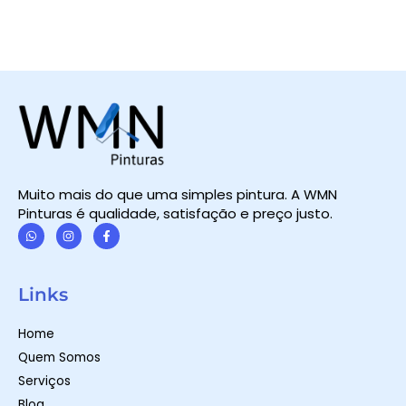
Muito mais do que uma simples pintura. A WMN
Pinturas é qualidade, satisfação e preço justo.
W
I
F
h
n
a
a
s
c
t
t
e
Links
s
a
b
a
g
o
p
r
o
Home
p
a
k
m
-
Quem Somos
f
Serviços
Blog