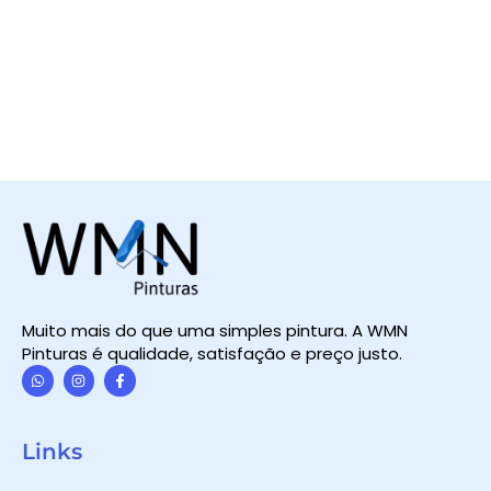
Muito mais do que uma simples pintura. A WMN
Pinturas é qualidade, satisfação e preço justo.
W
I
F
h
n
a
a
s
c
t
t
e
Links
s
a
b
a
g
o
p
r
o