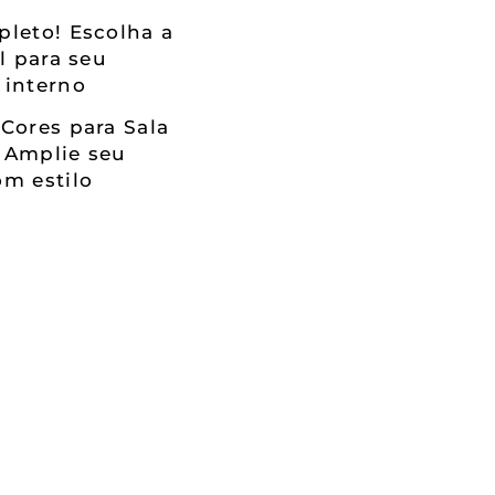
leto! Escolha a
al para seu
 interno
Cores para Sala
 Amplie seu
m estilo