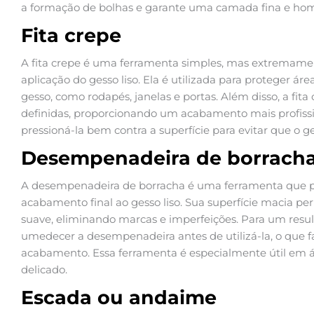
a formação de bolhas e garante uma camada fina e ho
Fita crepe
A fita crepe é uma ferramenta simples, mas extremamen
aplicação do gesso liso. Ela é utilizada para proteger á
gesso, como rodapés, janelas e portas. Além disso, a fita
definidas, proporcionando um acabamento mais profissiona
pressioná-la bem contra a superfície para evitar que o ges
Desempenadeira de borrach
A desempenadeira de borracha é uma ferramenta que pod
acabamento final ao gesso liso. Sua superfície macia pe
suave, eliminando marcas e imperfeições. Para um resu
umedecer a desempenadeira antes de utilizá-la, o que fa
acabamento. Essa ferramenta é especialmente útil em
delicado.
Escada ou andaime