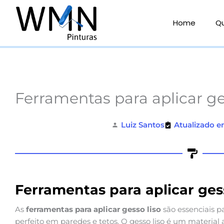
Ir
para
Home
Q
o
conteúdo
Ferramentas para aplicar ge
Luiz Santos
Atualizado e
Ferramentas para aplicar gess
As
ferramentas para aplicar gesso liso
são essenciais 
perfeito em paredes e tetos. O gesso liso é um materia