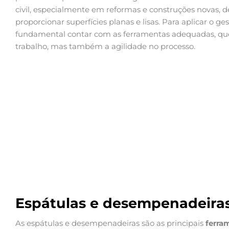
civil, especialmente em reformas e construções novas, 
proporcionar superfícies planas e lisas. Para aplicar o ges
fundamental contar com as ferramentas adequadas, qu
trabalho, mas também a agilidade no processo.
Espátulas e desempenadeira
As espátulas e desempenadeiras são as principais
ferra