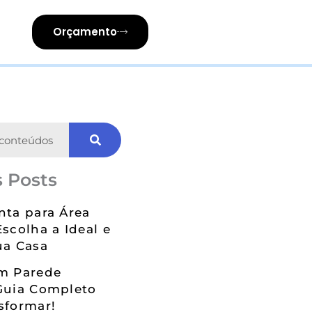
Orçamento
 Posts
nta para Área
Escolha a Ideal e
ua Casa
em Parede
Guia Completo
sformar!