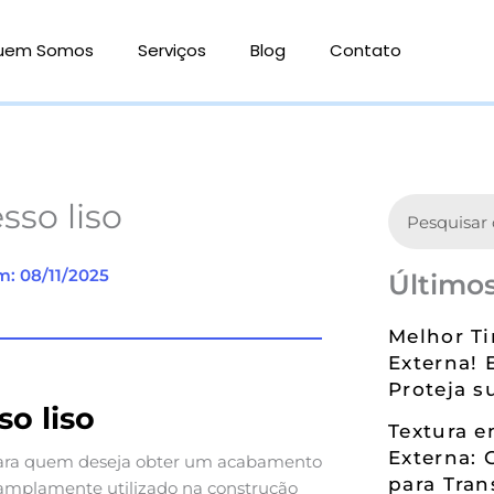
uem Somos
Serviços
Blog
Contato
Search
sso liso
m: 08/11/2025
Últimos
Melhor Ti
Externa! 
Proteja s
o liso
Textura 
Externa: 
para quem deseja obter um acabamento
para Tran
l amplamente utilizado na construção