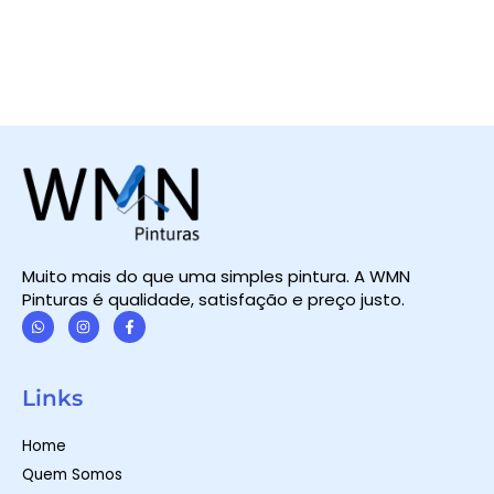
Muito mais do que uma simples pintura. A WMN
Pinturas é qualidade, satisfação e preço justo.
W
I
F
h
n
a
a
s
c
t
t
e
Links
s
a
b
a
g
o
p
r
o
Home
p
a
k
m
-
Quem Somos
f