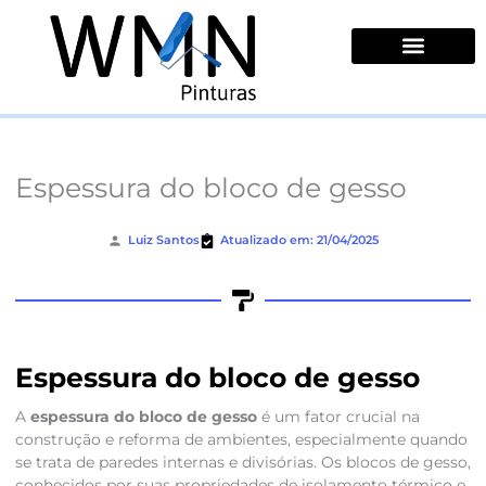
Ir
para
o
conteúdo
Quem Somos
Espessura do bloco de gesso
Luiz Santos
Atualizado em: 21/04/2025
Espessura do bloco de gesso
A
espessura do bloco de gesso
é um fator crucial na
construção e reforma de ambientes, especialmente quando
se trata de paredes internas e divisórias. Os blocos de gesso,
conhecidos por suas propriedades de isolamento térmico e