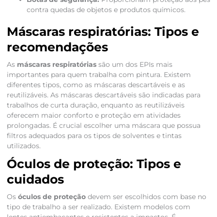
contra quedas de objetos e produtos químicos.
Máscaras respiratórias: Tipos e
recomendações
As
máscaras respiratórias
são um dos EPIs mais
importantes para quem trabalha com pintura. Existem
diferentes tipos, como as máscaras descartáveis e as
reutilizáveis. As máscaras descartáveis são indicadas para
trabalhos de curta duração, enquanto as reutilizáveis
oferecem maior conforto e proteção em atividades
prolongadas. É crucial escolher uma máscara que possua
filtros adequados para os tipos de solventes e tintas
utilizados.
Óculos de proteção: Tipos e
cuidados
Os
óculos de proteção
devem ser escolhidos com base no
tipo de trabalho a ser realizado. Existem modelos com