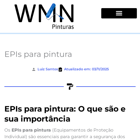
Ir
para
o
conteúdo
Quem Somos
EPIs para pintura
Luiz Santos
Atualizado em: 03/11/2025
EPIs para pintura: O que são e
sua importância
Os
EPIs para pintura
(Equipamentos de Proteção
Individual) são essenciais para garantir a segurança dos