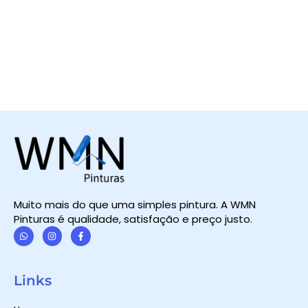
Muito mais do que uma simples pintura. A WMN
Pinturas é qualidade, satisfação e preço justo.
W
I
F
h
n
a
a
s
c
t
t
e
Links
s
a
b
a
g
o
p
r
o