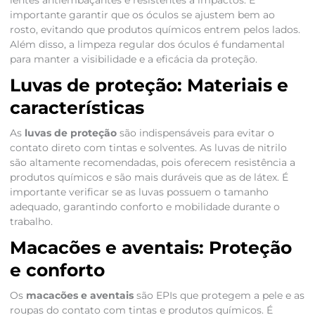
lentes antiembaçantes e resistentes a impactos. É
importante garantir que os óculos se ajustem bem ao
rosto, evitando que produtos químicos entrem pelos lados.
Além disso, a limpeza regular dos óculos é fundamental
para manter a visibilidade e a eficácia da proteção.
Luvas de proteção: Materiais e
características
As
luvas de proteção
são indispensáveis para evitar o
contato direto com tintas e solventes. As luvas de nitrilo
são altamente recomendadas, pois oferecem resistência a
produtos químicos e são mais duráveis que as de látex. É
importante verificar se as luvas possuem o tamanho
adequado, garantindo conforto e mobilidade durante o
trabalho.
Macacões e aventais: Proteção
e conforto
Os
macacões e aventais
são EPIs que protegem a pele e as
roupas do contato com tintas e produtos químicos. É