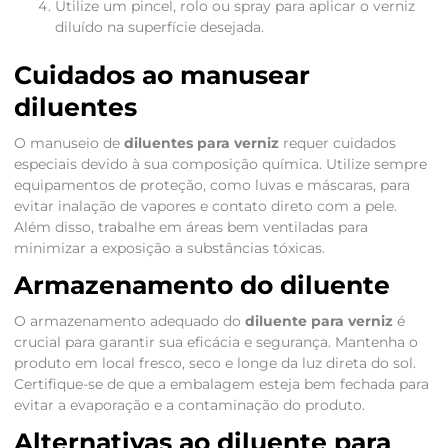
Utilize um pincel, rolo ou spray para aplicar o verniz
diluído na superfície desejada.
Cuidados ao manusear
diluentes
O manuseio de
diluentes para verniz
requer cuidados
especiais devido à sua composição química. Utilize sempre
equipamentos de proteção, como luvas e máscaras, para
evitar inalação de vapores e contato direto com a pele.
Além disso, trabalhe em áreas bem ventiladas para
minimizar a exposição a substâncias tóxicas.
Armazenamento do diluente
O armazenamento adequado do
diluente para verniz
é
crucial para garantir sua eficácia e segurança. Mantenha o
produto em local fresco, seco e longe da luz direta do sol.
Certifique-se de que a embalagem esteja bem fechada para
evitar a evaporação e a contaminação do produto.
Alternativas ao diluente para