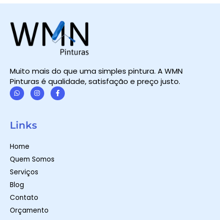
Muito mais do que uma simples pintura. A WMN
Pinturas é qualidade, satisfação e preço justo.
W
I
F
h
n
a
a
s
c
t
t
e
Links
s
a
b
a
g
o
p
r
o
Home
p
a
k
m
-
Quem Somos
f
Serviços
Blog
Contato
Orçamento