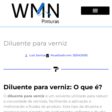
Ir
para
o
conteúdo
Quem Somos
Diluente para verniz
Luiz Santos
Atualizado em: 25/04/2025
Diluente para verniz: O que é?
O
diluente para verniz
é um solvente utilizado para reduzir
a viscosidade de vernizes, facilitando a aplicação e
melhorando a fluidez do produto. Este tipo de diluente é
essencial para garantir um acabamento uniforme e de alta