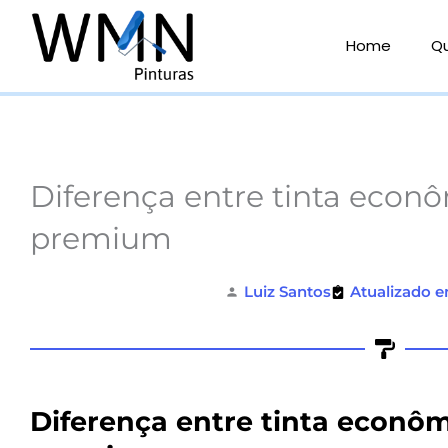
Ir
para
Home
Q
o
conteúdo
Diferença entre tinta econ
premium
Luiz Santos
Atualizado e
Diferença entre tinta econôm