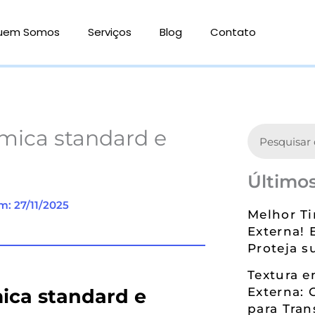
uem Somos
Serviços
Blog
Contato
Search
ômica standard e
Últimos
m: 27/11/2025
Melhor Ti
Externa! 
Proteja s
Textura 
ica standard e
Externa: 
para Tran