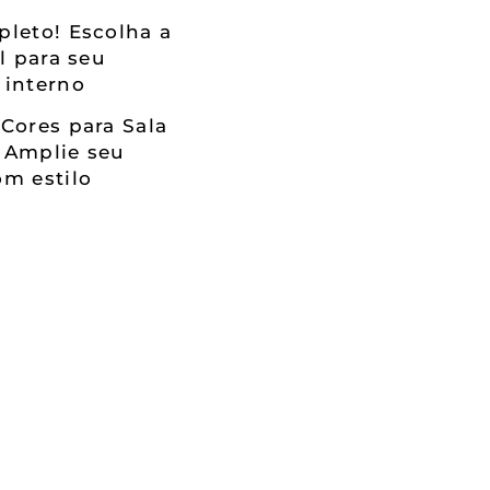
leto! Escolha a
al para seu
 interno
Cores para Sala
 Amplie seu
m estilo