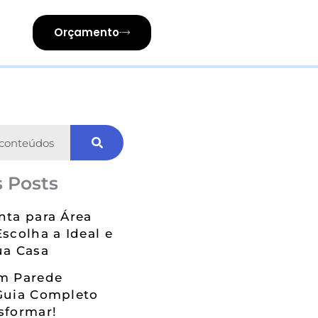
Orçamento
 Posts
nta para Área
Escolha a Ideal e
ua Casa
em Parede
Guia Completo
sformar!