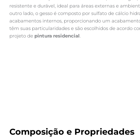
resistente e durável, ideal para áreas externas e ambie
outro lado, o gesso é composto por sulfato de cálcio hi
acabamentos internos, proporcionando um acabamento l
têm suas particularidades e são escolhidos de acordo c
projeto de
pintura residencial
.
Composição e Propriedades