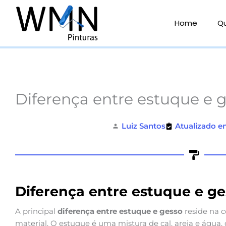
Ir
para
Home
Q
o
conteúdo
Diferença entre estuque e 
Luiz Santos
Atualizado e
Diferença entre estuque e g
A principal
diferença entre estuque e gesso
reside na 
material. O estuque é uma mistura de cal, areia e água