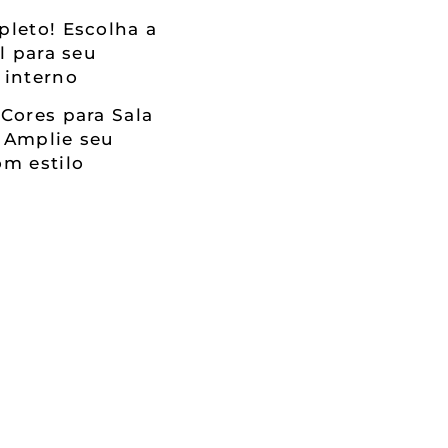
leto! Escolha a
al para seu
 interno
Cores para Sala
 Amplie seu
m estilo