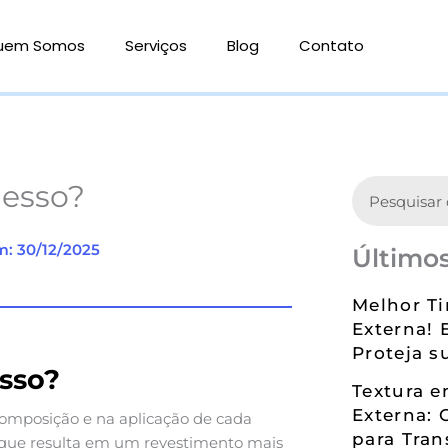
uem Somos
Serviços
Blog
Contato
Search
gesso?
m: 30/12/2025
Últimos
Melhor Ti
Externa! 
Proteja s
esso?
Textura 
Externa: 
composição e na aplicação de cada
para Tran
, que resulta em um revestimento mais