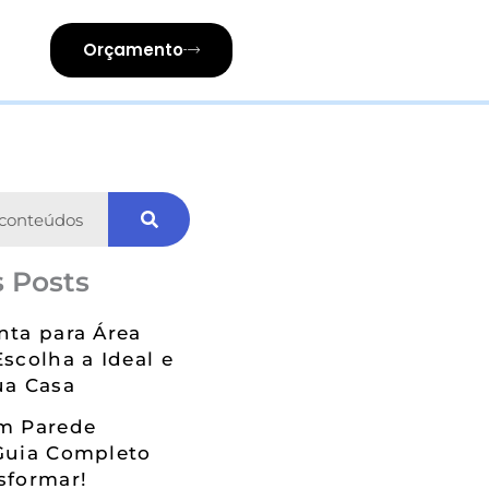
Orçamento
 Posts
nta para Área
Escolha a Ideal e
ua Casa
em Parede
Guia Completo
sformar!