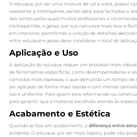
O estuque, por ser uma mistura de cal e areia, possui ca
resistente a intempéries, sendo ideal para fachadas e á
das razões pelas quais muitos profissionais o recomen
contrapartida, o gesso, por sua natureza mais leve e fác
em interiores, permitindo a criação de detalhes decorat
entre estuque e gesso deve considerar o local de aplicaçã
Aplicação e Uso
A aplicação do estuque requer um processo mais robust
de ferramentas específicas, como desempenadeiras e esp
camadas mais espessas, o que demanda um tempo de s
ser aplicado de forma mais rápida e com menos cama
liso e uniforme. Para quem está reformando ou construin
para garantir que o material escolhido atenda às expecta
Acabamento e Estética
Quando se fala em acabamento, a
diferença entre est
evidente. O estuque, por ser mais áspero, pode não pro