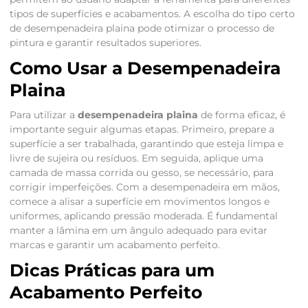
tipos de superfícies e acabamentos. A escolha do tipo certo
de desempenadeira plaina pode otimizar o processo de
pintura e garantir resultados superiores.
Como Usar a Desempenadeira
Plaina
Para utilizar a
desempenadeira plaina
de forma eficaz, é
importante seguir algumas etapas. Primeiro, prepare a
superfície a ser trabalhada, garantindo que esteja limpa e
livre de sujeira ou resíduos. Em seguida, aplique uma
camada de massa corrida ou gesso, se necessário, para
corrigir imperfeições. Com a desempenadeira em mãos,
comece a alisar a superfície em movimentos longos e
uniformes, aplicando pressão moderada. É fundamental
manter a lâmina em um ângulo adequado para evitar
marcas e garantir um acabamento perfeito.
Dicas Práticas para um
Acabamento Perfeito