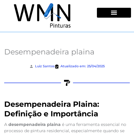
Ir
para
o
conteúdo
Quem Somos
Desempenadeira plaina
Luiz Santos
Atualizado em: 25/04/2025
Desempenadeira Plaina:
Definição e Importância
A
desempenadeira plaina
é uma ferramenta essencial no
processo de pintura residencial, especialmente quando se