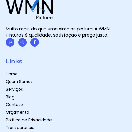
Muito mais do que uma simples pintura. A WMN
Pinturas é qualidade, satisfação e preço justo.
W
I
F
h
n
a
a
s
c
t
t
e
Links
s
a
b
a
g
o
p
r
o
Home
p
a
k
m
-
Quem Somos
f
Serviços
Blog
Contato
Orçamento
Política de Privacidade
Transparência