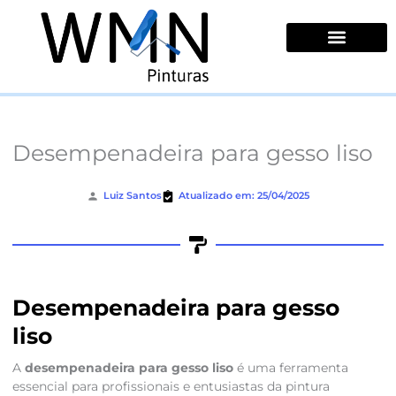
Ir
para
o
conteúdo
Quem Somos
Desempenadeira para gesso liso
Luiz Santos
Atualizado em: 25/04/2025
Desempenadeira para gesso
liso
A
desempenadeira para gesso liso
é uma ferramenta
essencial para profissionais e entusiastas da pintura