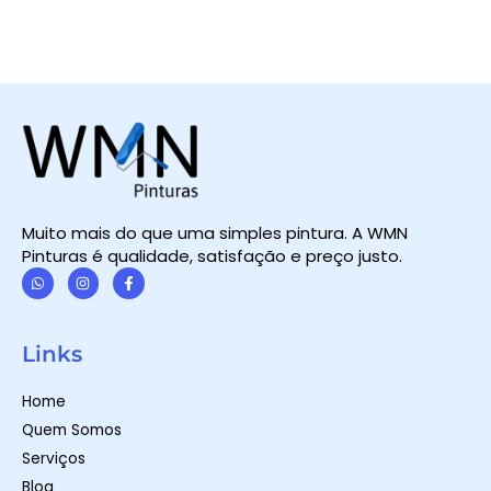
Muito mais do que uma simples pintura. A WMN
Pinturas é qualidade, satisfação e preço justo.
W
I
F
h
n
a
a
s
c
t
t
e
Links
s
a
b
a
g
o
p
r
o
Home
p
a
k
m
-
Quem Somos
f
Serviços
Blog