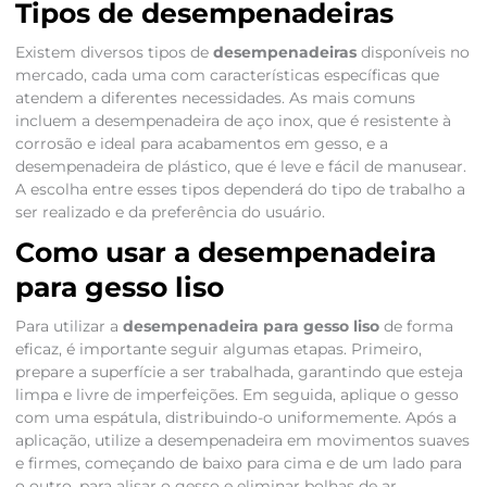
Tipos de desempenadeiras
Existem diversos tipos de
desempenadeiras
disponíveis no
mercado, cada uma com características específicas que
atendem a diferentes necessidades. As mais comuns
incluem a desempenadeira de aço inox, que é resistente à
corrosão e ideal para acabamentos em gesso, e a
desempenadeira de plástico, que é leve e fácil de manusear.
A escolha entre esses tipos dependerá do tipo de trabalho a
ser realizado e da preferência do usuário.
Como usar a desempenadeira
para gesso liso
Para utilizar a
desempenadeira para gesso liso
de forma
eficaz, é importante seguir algumas etapas. Primeiro,
prepare a superfície a ser trabalhada, garantindo que esteja
limpa e livre de imperfeições. Em seguida, aplique o gesso
com uma espátula, distribuindo-o uniformemente. Após a
aplicação, utilize a desempenadeira em movimentos suaves
e firmes, começando de baixo para cima e de um lado para
o outro, para alisar o gesso e eliminar bolhas de ar.