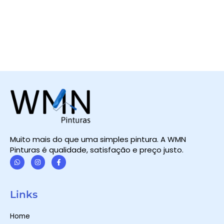
Muito mais do que uma simples pintura. A WMN
Pinturas é qualidade, satisfação e preço justo.
W
I
F
h
n
a
a
s
c
t
t
e
Links
s
a
b
a
g
o
p
r
o
Home
p
a
k