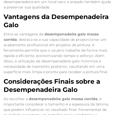
desempenadeira em um local seco e arejado também ajuda
a preservar sua qualidade.
Vantagens da Desempenadeira
Galo
Entre as vantagens da
desempenadeira galo massa
corrida
, destaca-se a sua capacidade de proporcionar um
acabamento profissional em projetos de pintura. A
ferramenta permite que o usuário trabalhe de forma mais
rápida e eficiente, economizando tempo e esforço. Além
disso, a utilização da desempenadeira galo minimiza a
necessidade de lixamento posterior, resultando em uma
superfície mais limpa e pronta para receber a pintura final.
Considerações Finais sobre a
Desempenadeira Galo
Ao escolher a
desempenadeira galo massa corrida
, é
importante considerar o tamanho e a espessura da lâmina,
que podem influenciar no resultado final. Ferramentas de