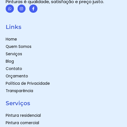
Pinturas é qualidade, satisfação e preço justo.
W
I
F
h
n
a
a
s
c
t
t
e
Links
s
a
b
a
g
o
p
r
o
Home
p
a
k
m
-
Quem Somos
f
Serviços
Blog
Contato
Orçamento
Política de Privacidade
Transparência
Serviços
Pintura residencial
Pintura comercial