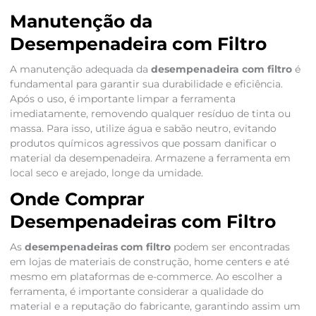
Manutenção da
Desempenadeira com Filtro
A manutenção adequada da
desempenadeira com filtro
é
fundamental para garantir sua durabilidade e eficiência.
Após o uso, é importante limpar a ferramenta
imediatamente, removendo qualquer resíduo de tinta ou
massa. Para isso, utilize água e sabão neutro, evitando
produtos químicos agressivos que possam danificar o
material da desempenadeira. Armazene a ferramenta em
local seco e arejado, longe da umidade.
Onde Comprar
Desempenadeiras com Filtro
As
desempenadeiras com filtro
podem ser encontradas
em lojas de materiais de construção, home centers e até
mesmo em plataformas de e-commerce. Ao escolher a
ferramenta, é importante considerar a qualidade do
material e a reputação do fabricante, garantindo assim um