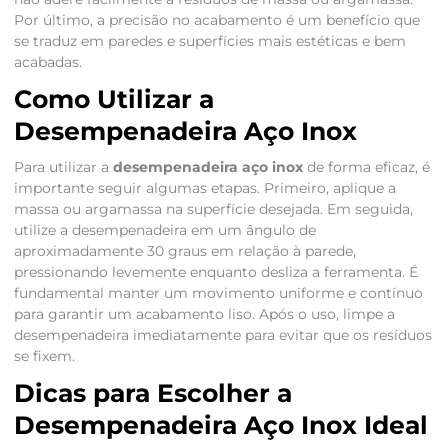
Por último, a precisão no acabamento é um benefício que
se traduz em paredes e superfícies mais estéticas e bem
acabadas.
Como Utilizar a
Desempenadeira Aço Inox
Para utilizar a
desempenadeira aço inox
de forma eficaz, é
importante seguir algumas etapas. Primeiro, aplique a
massa ou argamassa na superfície desejada. Em seguida,
utilize a desempenadeira em um ângulo de
aproximadamente 30 graus em relação à parede,
pressionando levemente enquanto desliza a ferramenta. É
fundamental manter um movimento uniforme e contínuo
para garantir um acabamento liso. Após o uso, limpe a
desempenadeira imediatamente para evitar que os resíduos
se fixem.
Dicas para Escolher a
Desempenadeira Aço Inox Ideal