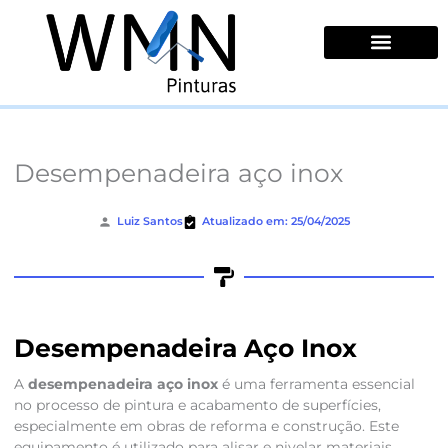
Ir
para
o
conteúdo
Quem Somos
Desempenadeira aço inox
Luiz Santos
Atualizado em: 25/04/2025
Desempenadeira Aço Inox
A
desempenadeira aço inox
é uma ferramenta essencial
no processo de pintura e acabamento de superfícies,
especialmente em obras de reforma e construção. Este
equipamento é utilizado para alisar e nivelar materiais