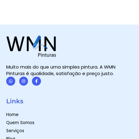
Muito mais do que uma simples pintura. A WMN
Pinturas é qualidade, satisfação e preço justo.
W
I
F
h
n
a
a
s
c
t
t
e
Links
s
a
b
a
g
o
p
r
o
Home
p
a
k
m
-
Quem Somos
f
Serviços
Blog