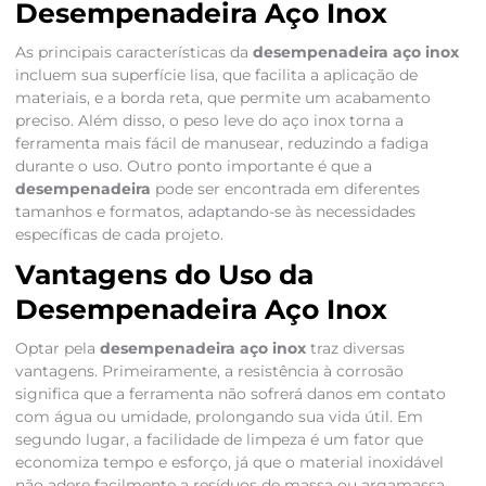
Desempenadeira Aço Inox
As principais características da
desempenadeira aço inox
incluem sua superfície lisa, que facilita a aplicação de
materiais, e a borda reta, que permite um acabamento
preciso. Além disso, o peso leve do aço inox torna a
ferramenta mais fácil de manusear, reduzindo a fadiga
durante o uso. Outro ponto importante é que a
desempenadeira
pode ser encontrada em diferentes
tamanhos e formatos, adaptando-se às necessidades
específicas de cada projeto.
Vantagens do Uso da
Desempenadeira Aço Inox
Optar pela
desempenadeira aço inox
traz diversas
vantagens. Primeiramente, a resistência à corrosão
significa que a ferramenta não sofrerá danos em contato
com água ou umidade, prolongando sua vida útil. Em
segundo lugar, a facilidade de limpeza é um fator que
economiza tempo e esforço, já que o material inoxidável
não adere facilmente a resíduos de massa ou argamassa.