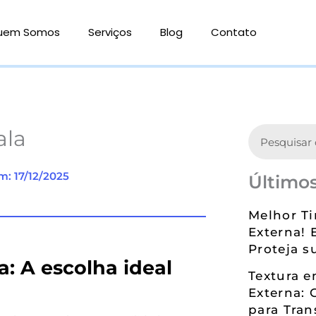
uem Somos
Serviços
Blog
Contato
Search
ala
m: 17/12/2025
Últimos
Melhor Ti
Externa! 
Proteja s
: A escolha ideal
Textura 
Externa: 
para Tran