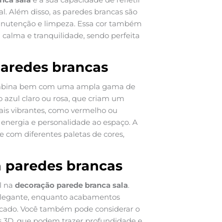
al. Além disso, as paredes brancas são
manutenção e limpeza. Essa cor também
 calma e tranquilidade, sendo perfeita
aredes brancas
combina bem com uma ampla gama de
o azul claro ou rosa, que criam um
ais vibrantes, como vermelho ou
energia e personalidade ao espaço. A
 com diferentes paletas de cores,
 paredes brancas
l na
decoração parede branca sala
.
elegante, enquanto acabamentos
icado. Você também pode considerar o
s 3D, que podem trazer profundidade e