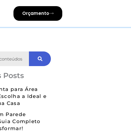
Orçamento
 Posts
nta para Área
Escolha a Ideal e
ua Casa
em Parede
Guia Completo
sformar!