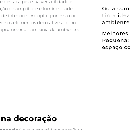
 destaca pela sua versatilidade e
Guia comp
ção de amplitude e luminosidade,
tinta ide
e interiores. Ao optar por essa cor,
ambiente
versos elementos decorativos, como
comprometer a harmonia do ambiente.
Melhores 
Pequena!
espaço co
 na decoração
nca sala
é a sua capacidade de refletir