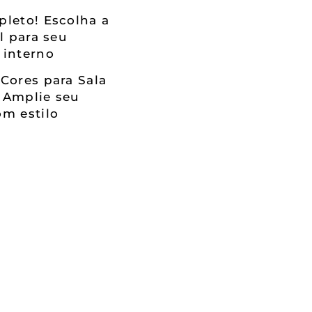
leto! Escolha a
al para seu
 interno
Cores para Sala
 Amplie seu
m estilo