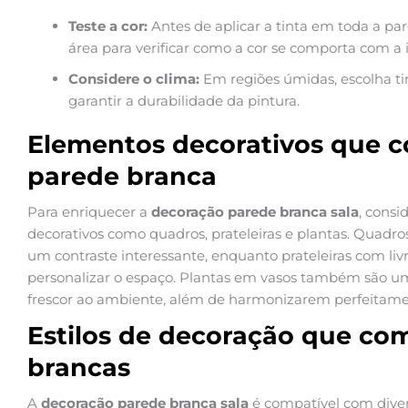
Teste a cor:
Antes de aplicar a tinta em toda a p
área para verificar como a cor se comporta com a
Considere o clima:
Em regiões úmidas, escolha ti
garantir a durabilidade da pintura.
Elementos decorativos que
parede branca
Para enriquecer a
decoração parede branca sala
, consi
decorativos como quadros, prateleiras e plantas. Quadr
um contraste interessante, enquanto prateleiras com liv
personalizar o espaço. Plantas em vasos também são um
frescor ao ambiente, além de harmonizarem perfeitame
Estilos de decoração que c
brancas
A
decoração parede branca sala
é compatível com divers