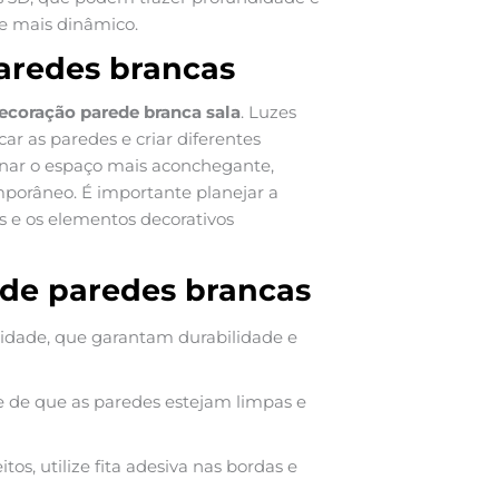
te mais dinâmico.
aredes brancas
ecoração parede branca sala
. Luzes
r as paredes e criar diferentes
rnar o espaço mais aconchegante,
porâneo. É importante planejar a
s e os elementos decorativos
a de paredes brancas
lidade, que garantam durabilidade e
se de que as paredes estejam limpas e
os, utilize fita adesiva nas bordas e