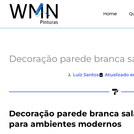
Ir
para
Home
Q
o
conteúdo
Decoração parede branca s
Luiz Santos
Atualizado e
Decoração parede branca sala
para ambientes modernos