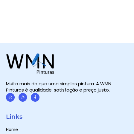
Muito mais do que uma simples pintura. A WMN
Pinturas é qualidade, satisfação e preço justo.
W
I
F
h
n
a
a
s
c
t
t
e
Links
s
a
b
a
g
o
p
r
o
Home
p
a
k