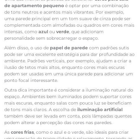
de apartamento pequeno
é optar por uma combinação
de tons neutros e acentos mais vibrantes. Por exemplo,
uma parede principal em um tom suave de cinza pode ser
complementada com almofadas ou quadros em cores mais
intensas, como
azul
ou
verde
, que adicionam
personalidade sem sobrecarregar o espaço.
Além disso, o uso de
papel de parede
com padrões sutis
pode ser uma excelente estratégia para dar profundidade ao
ambiente. Padrões verticais, por exemplo, ajudam a criar a
ilusão de tetos mais altos, enquanto cores mais escuras
podem ser usadas em uma única parede para adicionar um
ponto focal interessante.
Outra dica importante é considerar a iluminação natural do
espaço. Ambientes bem iluminados podem suportar cores
mais escuras, enquanto salas com pouca luz se beneficiam
de tons mais claros. A escolha de
iluminação artificial
também deve ser levada em conta, pois lâmpadas quentes
podem alterar a percepção das cores nas paredes.
As
cores frias
, como o azul e o verde, são ideais para criar
uma sensação de tranquilidade e relaxamento, tornando-as