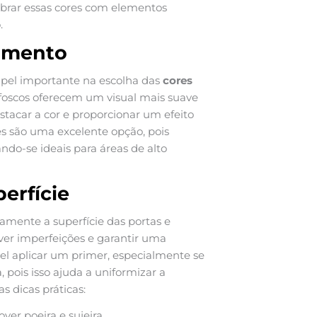
librar essas cores com elementos
.
amento
l importante na escolha das
cores
foscos oferecem um visual mais suave
tacar a cor e proporcionar um efeito
s são uma excelente opção, pois
ndo-se ideais para áreas de alto
erfície
damente a superfície das portas e
over imperfeições e garantir uma
el aplicar um primer, especialmente se
pois isso ajuda a uniformizar a
s dicas práticas:
er poeira e sujeira.