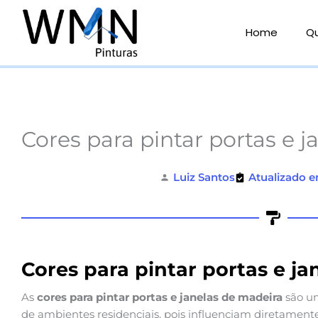
Ir
para
Home
Q
o
conteúdo
Cores para pintar portas e 
Luiz Santos
Atualizado e
Cores para pintar portas e j
As
cores para pintar portas e janelas de madeira
são u
de ambientes residenciais, pois influenciam diretamente