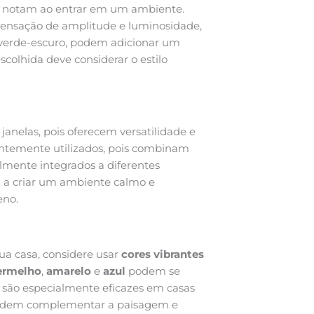
s notam ao entrar em um ambiente.
sensação de amplitude e luminosidade,
 verde-escuro, podem adicionar um
scolhida deve considerar o estilo
janelas, pois oferecem versatilidade e
ntemente utilizados, pois combinam
lmente integrados a diferentes
m a criar um ambiente calmo e
eno.
ua casa, considere usar
cores vibrantes
ermelho
,
amarelo
e
azul
podem se
es são especialmente eficazes em casas
podem complementar a paisagem e