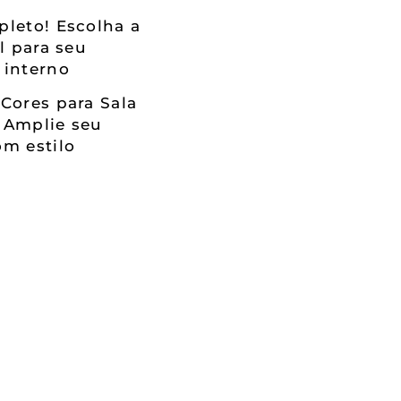
leto! Escolha a
al para seu
 interno
Cores para Sala
 Amplie seu
m estilo