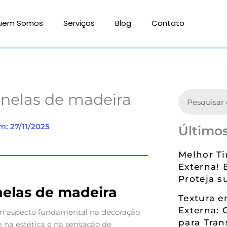
uem Somos
Serviços
Blog
Contato
Search
janelas de madeira
m: 27/11/2025
Últimos
Melhor Ti
Externa! 
Proteja s
anelas de madeira
Textura 
Externa: 
m aspecto fundamental na decoração
para Tran
 na estética e na sensação de