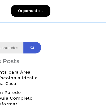
Orçamento
 Posts
nta para Área
Escolha a Ideal e
ua Casa
em Parede
Guia Completo
sformar!