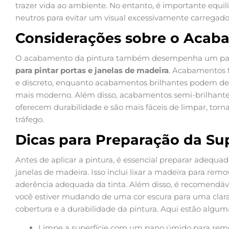
trazer vida ao ambiente. No entanto, é importante equi
neutros para evitar um visual excessivamente carregado
Considerações sobre o Acab
O acabamento da pintura também desempenha um pape
para pintar portas e janelas de madeira
. Acabamentos 
e discreto, enquanto acabamentos brilhantes podem des
mais moderno. Além disso, acabamentos semi-brilhante
oferecem durabilidade e são mais fáceis de limpar, torna
tráfego.
Dicas para Preparação da Sup
Antes de aplicar a pintura, é essencial preparar adequa
janelas de madeira. Isso inclui lixar a madeira para rem
aderência adequada da tinta. Além disso, é recomendáv
você estiver mudando de uma cor escura para uma clara, 
cobertura e a durabilidade da pintura. Aqui estão alguma
Limpe a superfície com um pano úmido para remov